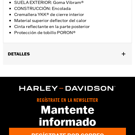
SUELA EXTERIOR: Goma Vibram®
CONSTRUCCIÓN: Encolada
Cremallera YKK® de cierre interior
Material superior deflector del calor
Cinta reflectante en la parte posterior
Protección de tobillo PORON®
DETALLES
Género:
Mujeres
GARANTÍA:
Garantía mundial de fábrica Wolverine - Visita
www.h-d.com/warranty
para más detalles
Origen:
Importado
Dimension Description:
Altura de la caña: 6”, Altura del talón:
REGÍSTRATE EN LA NEWSLETTER
1,25”
Mantente
informado