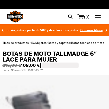
web accessibility
(0)
Envío gratis a partir de 50€ y devoluciones gratis -
Comprar Ahora
Tipos de productos HD
Mujeres
Botas y zapatos
Botas técnicas de moto
/
/
/
BOTAS DE MOTO TALLMADGE 6"
LACE PARA MUJER
216,00 €
108,00 €
|
Pieza | Número SKU: 98692-23EW