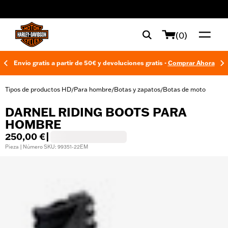
web accessibility
(0)
Envío gratis a partir de 50€ y devoluciones gratis -
Comprar Ahora
Tipos de productos HD
Para hombre
Botas y zapatos
Botas de moto
/
/
/
DARNEL RIDING BOOTS PARA
HOMBRE
250,00 €
|
Pieza | Número SKU: 99351-22EM