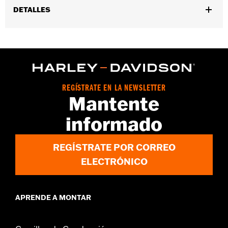
DETALLES
Género:
Hombres
Características funcionales:
ConstrucciÃ³n ribeteada
GARANTÍA:
Garantía de fábrica Wolverine - Visita
www.h-
d.com/warranty
para más detalles
Origen:
Importado
REGÍSTRATE EN LA NEWSLETTER
Dimension Description:
Altura de la caña: 8” / Altura del talón:
Mantente
1"
informado
REGÍSTRATE POR CORREO
ELECTRÓNICO
APRENDE A MONTAR