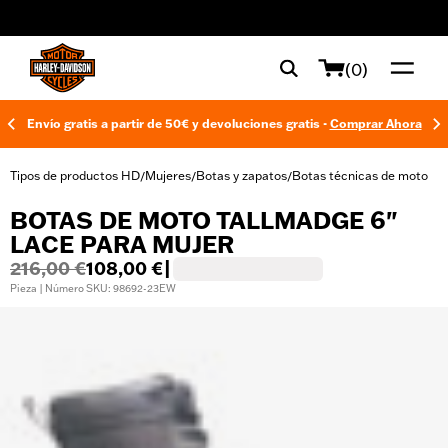
web accessibility
(0)
Envío gratis a partir de 50€ y devoluciones gratis -
Comprar Ahora
Tipos de productos HD
Mujeres
Botas y zapatos
Botas técnicas de moto
/
/
/
BOTAS DE MOTO TALLMADGE 6"
LACE PARA MUJER
216,00 €
108,00 €
|
Pieza | Número SKU: 98692-23EW