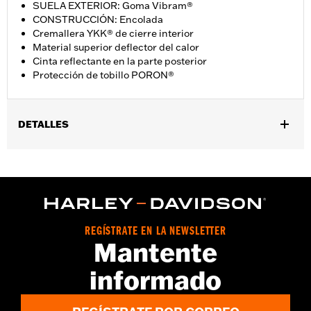
SUELA EXTERIOR: Goma Vibram®
CONSTRUCCIÓN: Encolada
Cremallera YKK® de cierre interior
Material superior deflector del calor
Cinta reflectante en la parte posterior
Protección de tobillo PORON®
DETALLES
Género:
Mujeres
GARANTÍA:
Garantía mundial de fábrica Wolverine - Visita
www.h-d.com/warranty
para más detalles
Origen:
Importado
Dimension Description:
Altura de la caña: 6”, Altura del talón:
REGÍSTRATE EN LA NEWSLETTER
1,25”
Mantente
informado