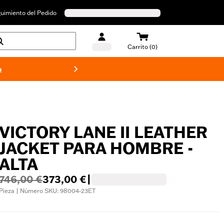
uimiento del Pedido
Carrito (0)
a
Bañado
VICTORY LANE II LEATHER
JACKET PARA HOMBRE -
ALTA
746,00 €
373,00 €
|
Pieza | Número SKU: 98004-23ET