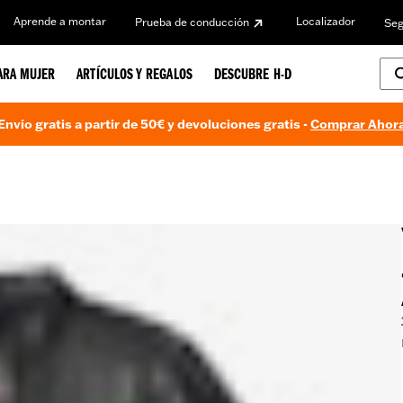
Aprende a montar
Localizador
Prueba de conducción
Seg
ARA MUJER
ARTÍCULOS Y REGALOS
DESCUBRE H-D
Envío gratis a partir de 50€ y devoluciones gratis -
Comprar Ahor