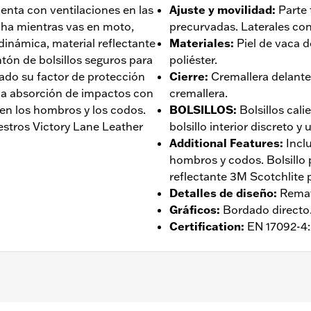
uenta con ventilaciones en las
Ajuste y movilidad
:
Parte
rcha mientras vas en moto,
precurvadas. Laterales con
inámica, material reflectante
Materiales
:
Piel de vaca d
tón de bolsillos seguros para
poliéster.
ado su factor de protección
Cierre
:
Cremallera delante
 la absorción de impactos con
cremallera.
en los hombros y los codos.
BOLSILLOS
:
Bolsillos cal
stros Victory Lane Leather
bolsillo interior discreto y 
Additional Features
:
Incl
hombros y codos. Bolsillo 
reflectante 3M Scotchlite 
Detalles de diseño
:
Remat
Gráficos
:
Bordado directo
Certification
:
EN 17092-4