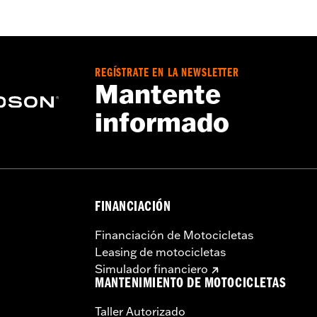
ado
,
Parte trasera dinÃ¡mica - BÃ¡sica
,
Cremallera bidireccio
ciÃ³n incluida
,
Bolsillos para protecciones
,
Reflexivo
s - Visita
www.h-d.com/warranty
para más detalles
REGÍSTRATE EN LA NEWSLETTER
Mantente
informado
FINANCIACIÓN
Financiación de Motocicletas
Leasing de motocicletas
Simulador financiero
MANTENIMIENTO DE MOTOCICLETAS
Taller Autorizado