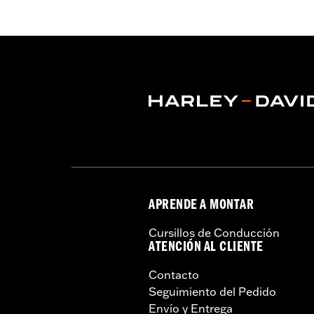
Características funcionales:
Ventil
cremallera
,
Cremallera interior
,
Protec
GARANTÍA:
Garantía limitada de 3 año
Jacket Style:
Moto
Origen:
Importado
APRENDE A MONTAR
Cursillos de Conducción
ATENCIÓN AL CLIENTE
Contacto
Seguimiento del Pedido
Envío y Entrega