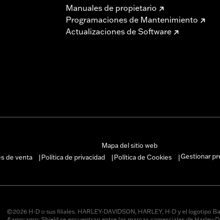
Manuales de propietario
Programaciones de Mantenimiento
Actualizaciones de Software
Mapa del sitio web
Gestionar pr
es de venta
Política de privacidad
Política de Cookies
|
|
|
©2026 H-D o sus filiales. HARLEY-DAVIDSON, HARLEY, H-D y el logotipo Ba
&amp;amp; Shield se encuentran entre las marcas comerciales de Harley-D