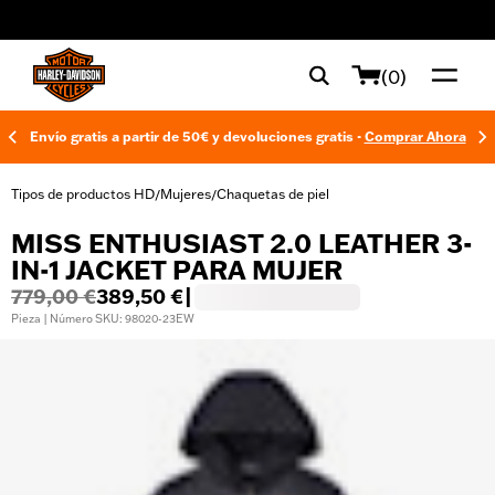
web accessibility
(0)
Envío gratis a partir de 50€ y devoluciones gratis -
Comprar Ahora
Tipos de productos HD
Mujeres
Chaquetas de piel
/
/
MISS ENTHUSIAST 2.0 LEATHER 3-
IN-1 JACKET PARA MUJER
779,00 €
389,50 €
|
Pieza | Número SKU: 98020-23EW