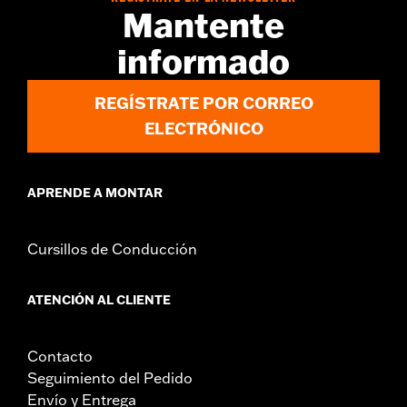
Reflexivo
Mantente
GARANTÍA:
Garantía limitada de 3 años - Visita
www.h-
informado
d.com/warranty
para más detalles
Origen:
Importado
REGÍSTRATE POR CORREO
ELECTRÓNICO
APRENDE A MONTAR
Cursillos de Conducción
ATENCIÓN AL CLIENTE
Contacto
Seguimiento del Pedido
Envío y Entrega