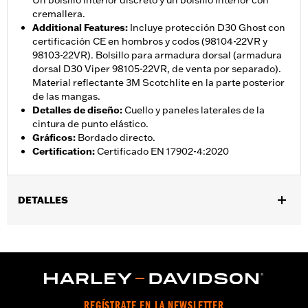
Un bolsillo interior discreto y un bolsillo interior con
cremallera.
Additional Features
:
Incluye protección D30 Ghost con
certificación CE en hombros y codos (98104-22VR y
98103-22VR). Bolsillo para armadura dorsal (armadura
dorsal D30 Viper 98105-22VR, de venta por separado).
Material reflectante 3M Scotchlite en la parte posterior
de las mangas.
Detalles de diseño
:
Cuello y paneles laterales de la
cintura de punto elástico.
Gráficos
:
Bordado directo.
Certification
:
Certificado EN 17902-4:2020
DETALLES
Género:
Mujeres
,
,
Características funcionales:
Ventilado
Con capucha
,
,
,
Cremallera frontal
Bolsillos
Parte trasera dinÃ¡mica - BÃ¡sica
,
Cremallera bidireccional en la parte delantera
Bolsillos con
,
,
,
cremallera
ProtecciÃ³n incluida
Bolsillos para protecciones
REGÍSTRATE EN LA NEWSLETTER