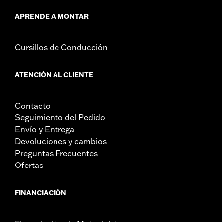
Unidad de medida de la capacidad de carga:
Libra US
APRENDE A MONTAR
ATENCIÓN:
Esta parrilla portaequipajes no se puede utilizar
como asiento. No exceder la capacidad de carga de
la parrilla portaequipajes del guardabarros. Su uso
Cursillos de Conducción
como asiento o superar esta capacidad podría
producir problemas de maniobrabilidad que
podrían provocar la pérdida de control y, como
ATENCIÓN AL CLIENTE
consecuencia, lesiones graves o incluso la muerte.
Contacto
Seguimiento del Pedido
Envío y Entrega
Devoluciones y cambios
Preguntas Frecuentes
Ofertas
FINANCIACIÓN