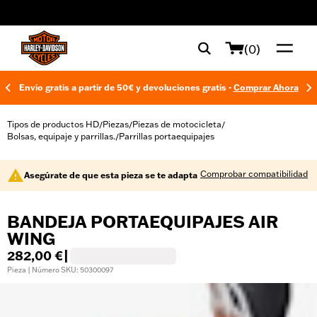
web accessibility
(0)
Envío gratis a partir de 50€ y devoluciones gratis -
Comprar Ahora
Tipos de productos HD
Piezas
Piezas de motocicleta
/
/
/
Bolsas, equipaje y parrillas.
Parrillas portaequipajes
/
Comprobar compatibilidad
Asegúrate de que esta pieza se te adapta
BANDEJA PORTAEQUIPAJES AIR
WING
282,00 €
|
Pieza | Número SKU: 50300097