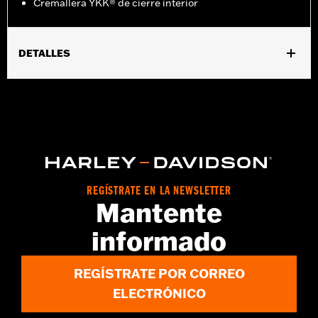
Cremallera YKK® de cierre interior
DETALLES
Género:
Mujeres
Características funcionales:
ConstrucciÃ³n ribeteada
GARANTÍA:
Garantía mundial de fábrica Wolverine - Visita
www.h-d.com/warranty
para más detalles
Origen:
Importado
Dimension Description:
ALTURA DE LA CAÑA: 7” / ALTURA DEL
TALÓN: 1,5”
REGÍSTRATE EN LA NEWSLETTER
Mantente
informado
REGÍSTRATE POR CORREO
ELECTRÓNICO