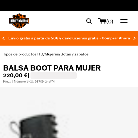
web accessibility
(0)
Envío gratis a partir de 50€ y devoluciones gratis -
Comprar Ahora
Tipos de productos HD
Mujeres
Botas y zapatos
/
/
BALSA BOOT PARA MUJER
220,00 €
|
Pieza | Número SKU: 98709-24WM