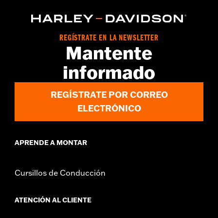
modelos CVO™ (excepto FLTRXRRSE '25 y posteriores). En
todos los modelos se requiere la compra por separado de la
parrilla de montaje H-D® Detachables™ Two-Up o Solo Tour-
Pak®, la tornillería de acoplamiento correspondiente y el kit de
REGÍSTRATE EN LA NEWSLETTER
cierre Tour-Pak Lock N/P 90300030. Los modelos ’23 y
Mantente
posteriores FLHXSE y FLTRXSE, ‘24 y posteriores FLHX, FLTRX,
FLTRXSTSE, y FLHXSTSE requieren la compra por separado
informado
del kit de espaciador N/P 53001105A. Los modelos FLTRXSTSE
requieren la compra adicional del kit de tornillería de
conversión desmontable N/P 54000383.
REGÍSTRATE POR CORREO
Instrucciones de instalación
ELECTRÓNICO
Capacidad:
3285 Cubic inch
Altura:
10.7 Inches
Longitud:
21.6 Inches
APRENDE A MONTAR
Anchura:
25.9 Inches
GARANTÍA:
Garantía limitada de 2 años – Visita
www.h-
Cursillos de Conducción
d.com/warranty
para más detalles
ATENCIÓN AL CLIENTE