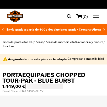
web accessibility
(0)
Envío gratis a partir de 50€ y devoluciones gratis -
Comprar Ahora
Tipos de productos HD
Piezas
Piezas de motocicleta
Carrocería y pintura
/
/
/
/
Tour-Pak
Comprobar compatibilidad
Asegúrate de que esta pieza se te adapta
PORTAEQUIPAJES CHOPPED
TOUR-PAK - BLUE BURST
1.449,00 €
|
Pieza | Número SKU: 53000402EYV