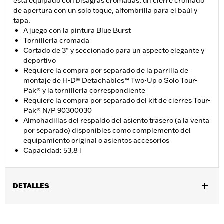
está equipado con bisagras cromadas, un cierre cromado
de apertura con un solo toque, alfombrilla para el baúl y
tapa.
A juego con la pintura Blue Burst
Tornillería cromada
Cortado de 3" y seccionado para un aspecto elegante y
deportivo
Requiere la compra por separado de la parrilla de
montaje de H-D® Detachables™ Two-Up o Solo Tour-
Pak® y la tornillería correspondiente
Requiere la compra por separado del kit de cierres Tour-
Pak® N/P 90300030
Almohadillas del respaldo del asiento trasero (a la venta
por separado) disponibles como complemento del
equipamiento original o asientos accesorios
Capacidad: 53,8 l
DETALLES
Compatible con los modelos '14 y posteriores Road King®, Road
Glide®, Street Glide®, Electra Glide® Standard y algunos