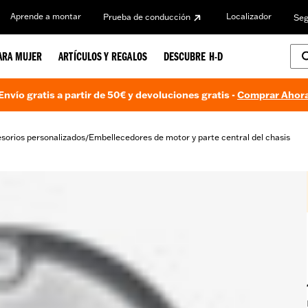
Aprende a montar
Localizador
Prueba de conducción
Seg
ARA MUJER
ARTÍCULOS Y REGALOS
DESCUBRE H-D
Envío gratis a partir de 50€ y devoluciones gratis -
Comprar Ahor
sorios personalizados
Embellecedores de motor y parte central del chasis
/