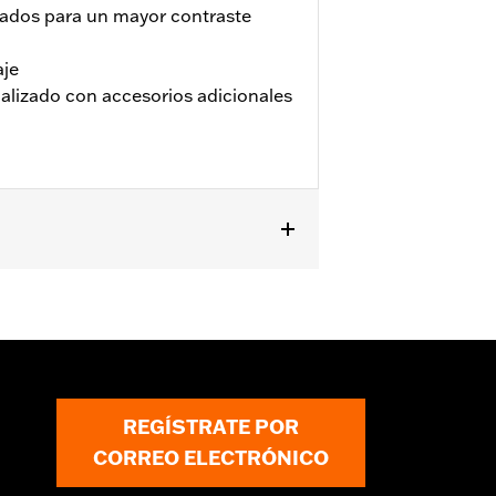
zados para un mayor contraste
aje
alizado con accesorios adicionales
lación
REGÍSTRATE POR
CORREO ELECTRÓNICO