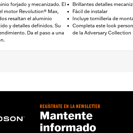
inio forjado y mecanizado. El
Brillantes detalles mecani
el motor Revolution® Max,
Fácil de instalar
os resaltan el aluminio
Incluye tornillería de mont
tido y detalles definidos. Su
Completa este look person
rendimiento. Da el paso a una
de la Adversary Collection
ón.
s con motor Revolution Max '21-'25.
 embrague, tornillería de montaje e instrucciones de insta
REGÍSTRATE EN LA NEWSLETTER
,,,,,,,,,,,,,,,,,,
Mantente
informado