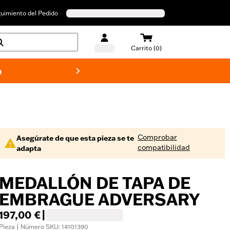
uimiento del Pedido
Carrito (0)
a
Bañado
Comprobar
Asegúrate de que esta pieza se te
compatibilidad
adapta
MEDALLÓN DE TAPA DE
EMBRAGUE ADVERSARY
197,00 €
|
Pieza | Número SKU: 14101390