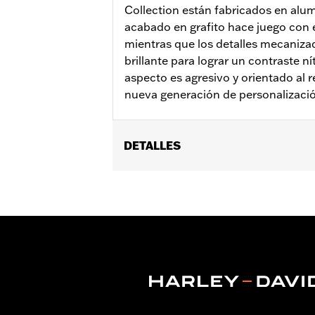
Collection están fabricados en alum
acabado en grafito hace juego con 
mientras que los detalles mecanizad
brillante para lograr un contraste ní
aspecto es agresivo y orientado al 
nueva generación de personalizaci
DETALLES
Compatible con los modelos equipado
Instrucciones de instalación
Colección:
Adversary
Se vende por unidades:
Cada una
Contenido del embalaje:
Medallón de
GARANTÍA:
,,,,,,,,,,,,,,,,,,,,,,,,,,,,,,,,,,,,,,,,,,,,,,,,