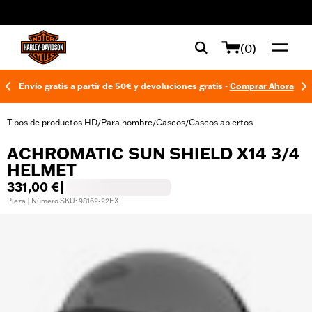
web accessibility
(0)
Envío gratis a partir de 50€ y devoluciones gratis -
Comprar Ahora
Tipos de productos HD
Para hombre
Cascos
Cascos abiertos
/
/
/
ACHROMATIC SUN SHIELD X14 3/4
HELMET
331,00 €
|
Pieza | Número SKU: 98162-22EX