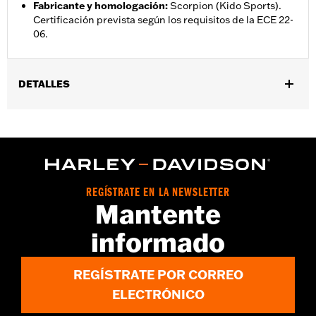
Fabricante y homologación
:
Scorpion (Kido Sports).
Certificación prevista según los requisitos de la ECE 22-
06.
DETALLES
Género:
Unisex
,
Características funcionales:
Forro extraÃ­ble
Evacuador de
humedad
GARANTÍA:
Garantía limitada de 2 años - Visita
www.h-
d.com/warranty
para más detalles
REGÍSTRATE EN LA NEWSLETTER
Origen:
Importado
Mantente
informado
REGÍSTRATE POR CORREO
ELECTRÓNICO