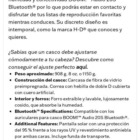
Bluetooth® por lo que podrás estar en contacto y
disfrutar de tus listas de reproducción favoritas
mientras conduces. Su discreto diseño es
intemporal, como la marca H-D® que conoces y
quieres.
¿Sabías que un casco debe ajustarse
cómodamente a tu cabeza? Descubre como
conseguir el ajuste perfecto
aquí.
Peso aproximado
:
908 g. 8 oz. o 1150 g.
Construcción del casco
:
Carcasa de fibra de vidrio
preimpregnada. Correa con hebilla de doble D cubierta
con cuero artificial.
Interior y forros
:
Forro extraíble y lavable, lujosamente
cosido, que absorbe la humedad.
Bluetooth™ Specifications
:
Compatible con los
auriculares para casco BOOM!™ Audio 20S Bluetooth®.
Additional Features
:
Pantalla solar con una protección
del 95 % frente a los rayos UV y revestimiento antiniebla
por ambas caras. Incluye funda de transporte.