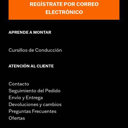
REGÍSTRATE POR CORREO
NOTAS:
El servicio de registro y sustitución "KEY SAFE" lo
proporciona el fabricante del candado. La información
ELECTRÓNICO
está incluida en el paquete del producto.
APRENDE A MONTAR
Cursillos de Conducción
ATENCIÓN AL CLIENTE
Contacto
Seguimiento del Pedido
Envío y Entrega
Devoluciones y cambios
Preguntas Frecuentes
Ofertas