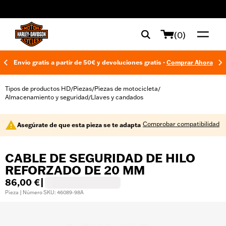
web accessibility
(0)
Envío gratis a partir de 50€ y devoluciones gratis -
Comprar Ahora
Tipos de productos HD
Piezas
Piezas de motocicleta
/
/
/
Almacenamiento y seguridad
Llaves y candados
/
Comprobar compatibilidad
Asegúrate de que esta pieza se te adapta
CABLE DE SEGURIDAD DE HILO
REFORZADO DE 20 MM
86,00 €
|
Pieza | Número SKU: 46089-98A