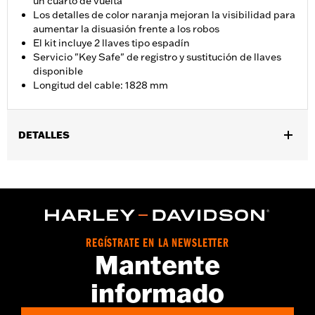
un cuarto de vuelta
Los detalles de color naranja mejoran la visibilidad para
aumentar la disuasión frente a los robos
El kit incluye 2 llaves tipo espadín
Servicio "Key Safe" de registro y sustitución de llaves
disponible
Longitud del cable: 1828 mm
DETALLES
Universal
Se vende por unidades:
Cada una
Longitud:
72 Inches
Unidad de medida de la longitud del material:
Pulgadas
Contenido del embalaje:
Cable antirrobo con extremos naranja
REGÍSTRATE EN LA NEWSLETTER
resaltados y 2 llaves tipo espadín. El programa de registro y
Mantente
sustitución de la "llave segura" está disponible para este artículo
ATENCIÓN:
Retirar el candado antes de usar la motocicleta. No
informado
retirar el candado puede ocasionar lesiones graves
o incluso la muerte.