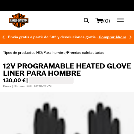
web accessibility
(0)
Envío gratis a partir de 50€ y devoluciones gratis -
Comprar Ahora
Tipos de productos HD
Para hombre
Prendas calefactadas
/
/
12V PROGRAMABLE HEATED GLOVE
LINER PARA HOMBRE
130,00 €
|
Pieza | Número SKU: 97138-22VM