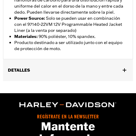
nanofibras de carbono para una distribución rápida y
uniforme del calor en el dorso de la mano y entre cada
dedo. Pueden llevarse directamente sobre la piel.
Power Source
:
Solo se pueden usar en combinación
con el 97140-22VM 12V Programmable Heated Jacket
Liner (a la venta por separado)
Materiales
:
90% poliéster, 10% spandex.
Producto destinado a ser utilizado junto con el equipo
de protección de moto.
DETALLES
12V Heated Gear User Manual
Género:
Hombres
,
Características funcionales:
Calefactado
Reflexivo
GARANTÍA:
1 year limited warranty – Go to
www.h-
d.com/warranty
for full details
REGÍSTRATE EN LA NEWSLETTER
Shop To Be:
Warm
Mantente
Material:
Polyester