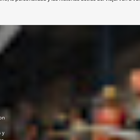
on
 y
to