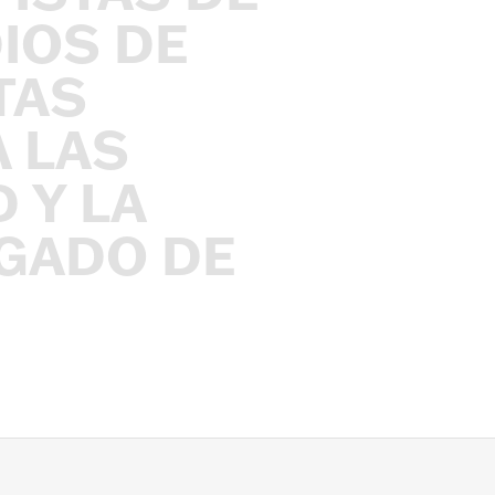
IOS
DE
TAS
A
LAS
D
Y
LA
GADO
DE