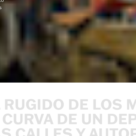
s
L
RUGIDO
DE
LOS
CURVA
DE
UN
DEP
AS
CALLES
Y
AUTOP