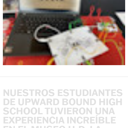
NUESTROS
ESTUDIANTES
DE
UPWARD
BOUND
HIGH
SCHOOL
TUVIERON
UNA
EXPERIENCIA
INCREÍBLE