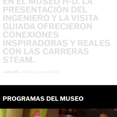
EN
EL
MUSEO
H-D.
LA
PRESENTACIÓN
DEL
INGENIERO
Y
LA
VISITA
GUIADA
OFRECIERON
CONEXIONES
INSPIRADORAS
Y
REALES
CON
LAS
CARRERAS
STEAM.
-
John
W.,
visitó
en
junio
de
2025
PROGRAMAS DEL MUSEO