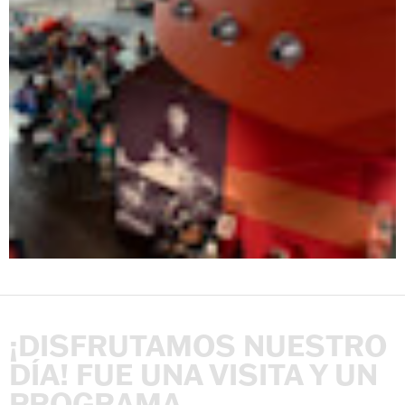
¡DISFRUTAMOS
NUESTRO
DÍA!
FUE
UNA
VISITA
Y
UN
PROGRAMA