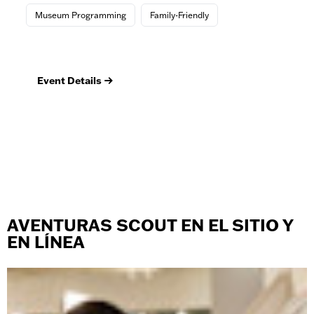
St
Museum Programming
Family-Friendly
M
Mus
Event Details
Ev
AVENTURAS SCOUT EN EL SITIO Y
EN LÍNEA