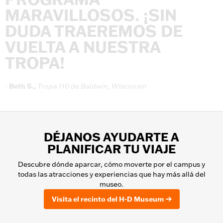
MARAVILLOSOS.
¡SIN
DUDA
TRAEREMOS
DE
VUELTA
A
NUESTRA
TROPA!
-
Beth
S.,
Tropa
110
de
Baldwin,
Wisconsin
DÉJANOS AYUDARTE A
PLANIFICAR TU VIAJE
Descubre dónde aparcar, cómo moverte por el campus y
todas las atracciones y experiencias que hay más allá del
museo.
Visita el recinto del H-D Museum