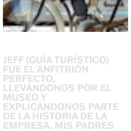
JEFF
(GUÍA
TURÍSTICO)
FUE
EL
ANFITRIÓN
PERFECTO,
LLEVÁNDONOS
POR
EL
MUSEO
Y
EXPLICÁNDONOS
PARTE
DE
LA
HISTORIA
DE
LA
EMPRESA.
MIS
PADRES