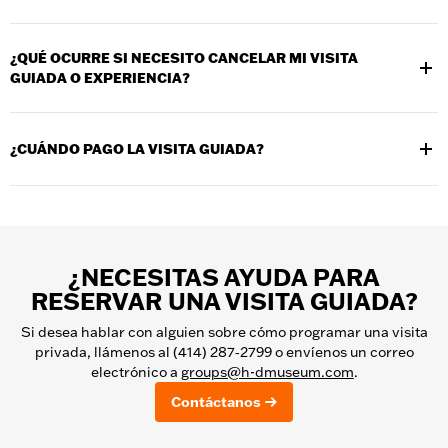
en cuenta que la entrada general es gratuita para los
Sí, se pueden reservar visitas privadas llamando al 414-
poseedores del Pase Anual del Museo y los miembros de
287‑2799.
H.O.G.®.
¿QUÉ OCURRE SI NECESITO CANCELAR MI VISITA
GUIADA O EXPERIENCIA?
Se emitirá un reembolso si cancelas con al menos 24 horas de
antelación.
¿CUÁNDO PAGO LA VISITA GUIADA?
Las visitas guiadas deben pagarse al menos 2 semanas antes.
Las visitas autoguiadas se pueden pagar a la llegada.
¿NECESITAS AYUDA PARA
RESERVAR UNA VISITA GUIADA?
Si desea hablar con alguien sobre cómo programar una visita
privada, llámenos al (414) 287‑2799 o envíenos un correo
electrónico a
groups@h-dmuseum.com
.
Contáctanos