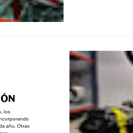
IÓN
, los
 incorporando
da año. Otras