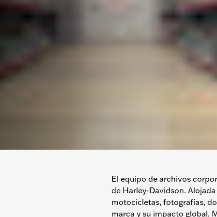
El equipo de archivos corpor
de Harley-Davidson. Alojada
motocicletas, fotografías, d
marca y su impacto global. M