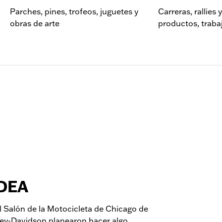
Parches, pines, trofeos, juguetes y
Carreras, rallies 
obras de arte
productos, trabaj
DEA
 Salón de la Motocicleta de Chicago de
ley-Davidson planearon hacer algo