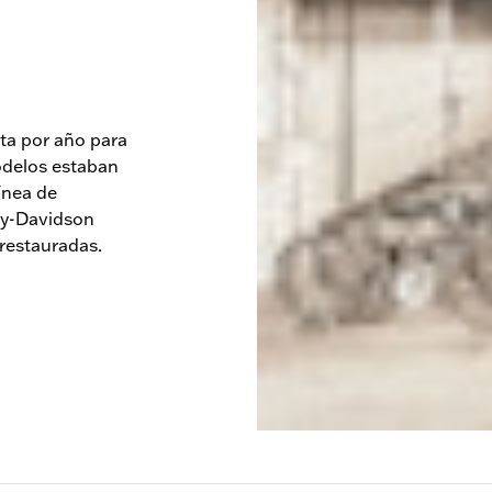
eta por año para
odelos estaban
ínea de
ey-Davidson
 restauradas.