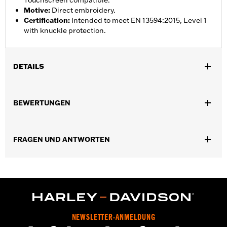
Touchscreen compatible.
Motive
:
Direct embroidery.
Certification
:
Intended to meet EN 13594:2015, Level 1
with knuckle protection.
DETAILS
Geschlecht:
Damen
,
BEWERTUNGEN
Funktionsmerkmale:
VorgekrÃ¼mmte Finger
Touchscreen-
kompatibel
GARANTIE:
2 year limited warranty – Go to
www.h-
FRAGEN UND ANTWORTEN
d.com/warranty
for full details
Herkunft:
Imported
NEWSLETTER-ANMELDUNG