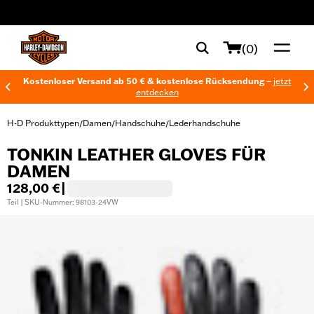
web accessibility
(0)
Kostenloser Versand ab 50 € & kostenlose Rücksendung –
jetzt
entdecken
H-D Produkttypen
Damen
Handschuhe
Lederhandschuhe
/
/
/
TONKIN LEATHER GLOVES FÜR
DAMEN
128,00 €
|
Teil | SKU-Nummer: 98103-24VW