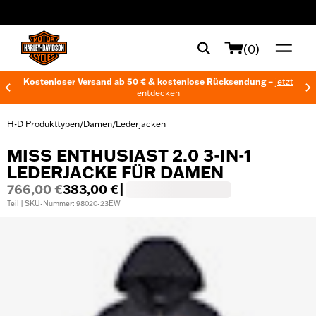
web accessibility
(0)
Kostenloser Versand ab 50 € & kostenlose Rücksendung –
jetzt
entdecken
H-D Produkttypen
Damen
Lederjacken
/
/
MISS ENTHUSIAST 2.0 3-IN-1
LEDERJACKE FÜR DAMEN
766,00 €
383,00 €
|
Teil | SKU-Nummer: 98020-23EW