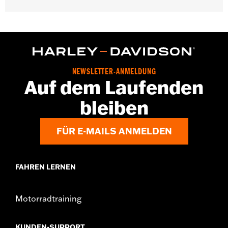
GARANTIE:
3 Jahre beschränkte Garantie – Alle Details dazu auf
www.h-d.com/warranty
Herkunft:
Importiert
NEWSLETTER-ANMELDUNG
Auf dem Laufenden
bleiben
FÜR E-MAILS ANMELDEN
FAHREN LERNEN
Motorradtraining
KUNDEN-SUPPORT