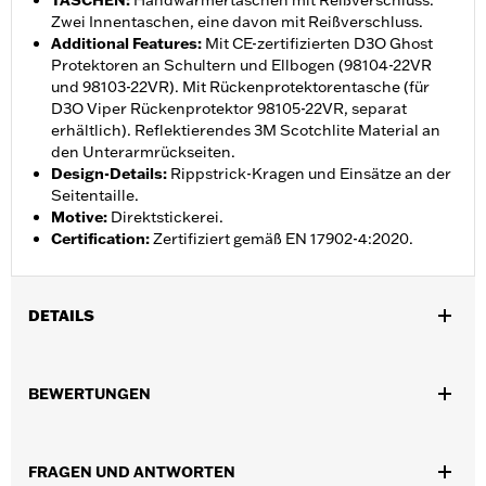
TASCHEN
:
Handwärmertaschen mit Reißverschluss.
Zwei Innentaschen, eine davon mit Reißverschluss.
Additional Features
:
Mit CE-zertifizierten D3O Ghost
Protektoren an Schultern und Ellbogen (98104-22VR
und 98103-22VR). Mit Rückenprotektorentasche (für
D3O Viper Rückenprotektor 98105-22VR, separat
erhältlich). Reflektierendes 3M Scotchlite Material an
den Unterarmrückseiten.
Design-Details
:
Rippstrick-Kragen und Einsätze an der
Seitentaille.
Motive
:
Direktstickerei.
Certification
:
Zertifiziert gemäß EN 17902-4:2020.
DETAILS
Geschlecht:
Damen
,
,
BEWERTUNGEN
Funktionsmerkmale:
BelÃ¼ftet
Mit Kapuze
,
,
,
FrontreiÃŸverschluss
Taschen
Action BackÂ â€“ Basic
Zwei-
,
,
Wege-FrontreiÃŸverschluss
ReiÃŸverschlusstaschen
Mit
,
,
FRAGEN UND ANTWORTEN
Protektoren
Protektorentaschen
Reflektierend