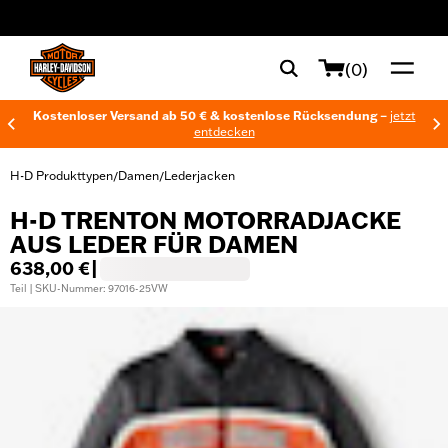
web accessibility
(0)
Kostenloser Versand ab 50 € & kostenlose Rücksendung –
jetzt
entdecken
H-D Produkttypen
Damen
Lederjacken
/
/
H-D TRENTON MOTORRADJACKE
AUS LEDER FÜR DAMEN
638,00 €
|
Teil | SKU-Nummer: 97016-25VW