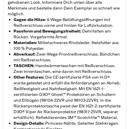
gehobenen Look. Informiere Dich unten über alle
Merkmale und bestelle dann Dein Exemplar so schnell wie
möglich.
Gegen die Hitze
:
4-Wege-Belüftungsöffnungen mit
Reißverschluss vorne und hinten für Luftzirkulation.
Passform und Bewegungsfreiheit
:
Dehnfalten am
Rücken. Vorgeformte Ärmel.
Materialien
:
Mittelschweres Rindsleder. Netzfutter aus
100 % Polyester.
Abverkauf
:
Zwei-Wege-Frontreißverschluss. Bündchen
mit Reißverschluss.
TASCHEN
:
Handwärmertaschen mit Reißverschluss.
Zwei Innentaschen, eine davon mit Reißverschluss.
Other Features
:
Die CE-zertifizierte PSA von H-D®
wurde getestet und erfüllt die Anforderungen an Abrieb,
Reißfestigkeit und Nahtfestigkeit. Mit EN 1621-1-
zertifizierten D3O® Ghost™ Protektoren an Schultern
und Ellbogen (98104-22VR und 98103-22VR). In die
Rückenprotektortasche passt der EN 1621-2-zertifizierte
D3O® Viper Air Rückenprotektor (98317-25VR, separat
erhältlich). Reflektierendes 3M™ Scotchlite™ Material.
Design-Details
:
Princess-Nähte. Geteilter Stehkragen.