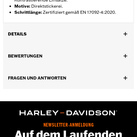
Kontrastierende Einsätze.
Motive
:
Direktstickerei.
Schrittlänge
:
Zertifiziert gemäß EN 17092-4:2020.
DETAILS
Geschlecht:
Damen
,
BEWERTUNGEN
Funktionsmerkmale:
Reflektierend
BelÃ¼ftet
GARANTIE:
2 Jahre beschränkte Garantie – Auf
www.h-
d.com/warranty
findet man alle Details
FRAGEN UND ANTWORTEN
Jacket Style:
Moto
Herkunft:
Importiert
NEWSLETTER-ANMELDUNG
Auf dem Laufenden