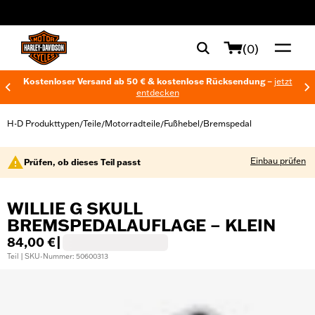
web accessibility
(0)
Kostenloser Versand ab 50 € & kostenlose Rücksendung –
jetzt
entdecken
H-D Produkttypen
Teile
Motorradteile
Fußhebel
Bremspedal
/
/
/
/
Einbau prüfen
Prüfen, ob dieses Teil passt
WILLIE G SKULL
BREMSPEDALAUFLAGE – KLEIN
84,00 €
|
Teil | SKU-Nummer: 50600313