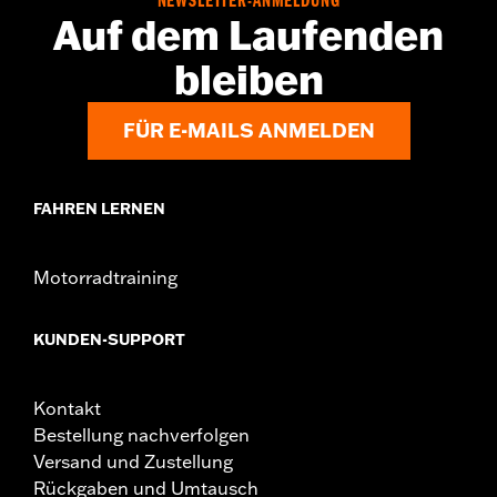
NEWSLETTER-ANMELDUNG
NOTIZEN:
Erfordert den separaten Erwerb eines
Auf dem Laufenden
modellspezifischen Rad-Einbausatzes, eines
Schrauben-Satzes für Ritzel sowie von
bleiben
Bremsscheiben-Befestigungsteilen. Weitere
Einzelheiten siehe Montageanleitung. Der Einbau
erfordert möglicherweise einen modellspezifischen
FÜR E-MAILS ANMELDEN
Reifen in der Radgröße.
FAHREN LERNEN
Motorradtraining
KUNDEN-SUPPORT
Kontakt
Bestellung nachverfolgen
Versand und Zustellung
Rückgaben und Umtausch