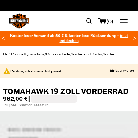
web accessibility
(0)
Kostenloser Versand ab 50 € & kostenlose Rücksendung –
jetzt
entdecken
H-D Produkttypen
Teile
Motorradteile
Reifen und Räder
Räder
/
/
/
/
Einbau prüfen
Prüfen, ob dieses Teil passt
TOMAHAWK 19 ZOLL VORDERRAD
982,00 €
|
Teil | SKU-Nummer: 43300642