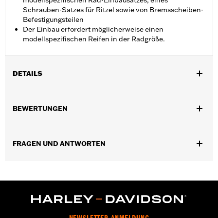
modellspezifischen Rad-Einbausatzes, eines
Schrauben-Satzes für Ritzel sowie von Bremsscheiben-
Befestigungsteilen
Der Einbau erfordert möglicherweise einen
modellspezifischen Reifen in der Radgröße.
DETAILS
Für Touring Modelle ab ’14 (nicht für CVO Modelle, es sei denn,
diese sind serienmäßig mit Tomahawk Rädern ausgestattet).
BEWERTUNGEN
Installationsanleitung
Position auf Motorrad:
Vorn
Separat erhältlich:
Radeinbaukit, Befestigungsteile für Ritzel
FRAGEN UND ANTWORTEN
und Bremsscheibe
In Einheiten erhältlich:
Jeweils
Material:
Aluminiumguss
In der Box:
Nur Rad
Felgendimension:
19
Maßeinheit Felgendimension:
Zoll