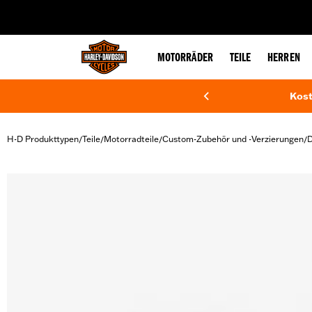
web accessibility
MOTORRÄDER
TEILE
HERREN
Kost
H-D Produkttypen
Teile
Motorradteile
Custom-Zubehör und -Verzierungen
D
/
/
/
/