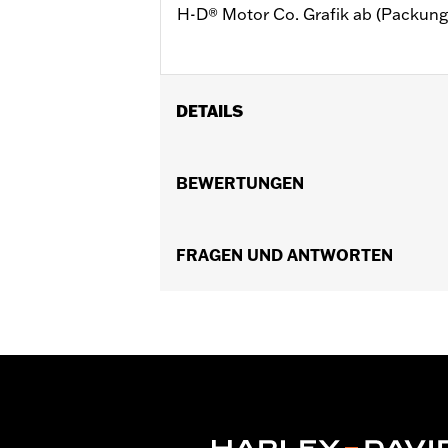
H-D® Motor Co. Grafik ab (Packungs
DETAILS
Universell einsetzbar.
Kollektion:
BEWERTUNGEN
Harley-Davidson Motor C
Durchmesser:
0.312
Maßeinheit Materialdurchmesser:
Z
In Einheiten erhältlich:
FRAGEN UND ANTWORTEN
Jeweils
In der Box:
10 Lochstopfen für Innen