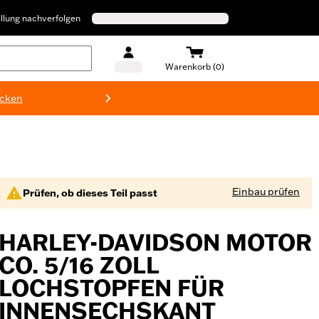
llung nachverfolgen
Warenkorb (0)
ecken
Harley-D
Einbau prüfen
Prüfen, ob dieses Teil passt
HARLEY-DAVIDSON MOTOR
CO. 5/16 ZOLL
LOCHSTOPFEN FÜR
INNENSECHSKANT