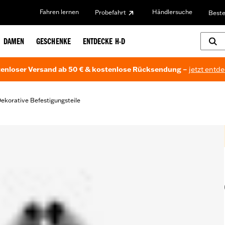
Fahren lernen
Händlersuche
Probefahrt
Beste
DAMEN
GESCHENKE
ENTDECKE H-D
enloser Versand ab 50 € & kostenlose Rücksendung –
jetzt entd
ekorative Befestigungsteile