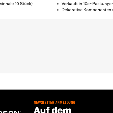
inhalt: 10 Stück).
Verkauft in 10er-Packunge
Dekorative Komponenten 
o.
oll
sechskant
NEWSLETTER-ANMELDUNG
Auf dem