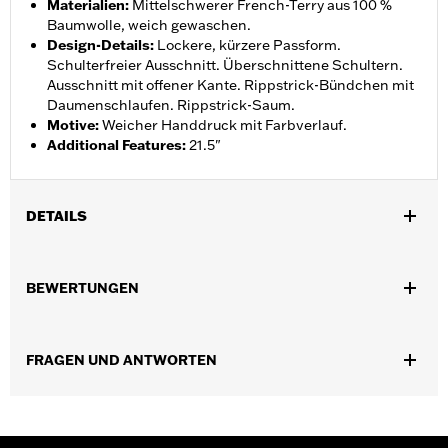
Materialien
:
Mittelschwerer French-Terry aus 100 %
Baumwolle, weich gewaschen.
Design-Details
:
Lockere, kürzere Passform.
Schulterfreier Ausschnitt. Überschnittene Schultern.
Ausschnitt mit offener Kante. Rippstrick-Bündchen mit
Daumenschlaufen. Rippstrick-Saum.
Motive
:
Weicher Handdruck mit Farbverlauf.
Additional Features
:
21.5"
DETAILS
Geschlecht:
Damen
BEWERTUNGEN
GARANTIE:
2 Jahre beschränkte Garantie – Auf
www.h-
d.com/warranty
findet man alle Details dazu
Herkunft:
Importiert
FRAGEN UND ANTWORTEN