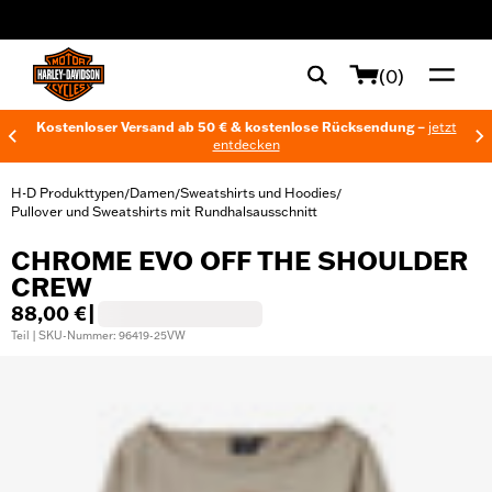
web accessibility
(0)
Kostenloser Versand ab 50 € & kostenlose Rücksendung –
jetzt
entdecken
H-D Produkttypen
Damen
Sweatshirts und Hoodies
/
/
/
Pullover und Sweatshirts mit Rundhalsausschnitt
CHROME EVO OFF THE SHOULDER
CREW
88,00 €
|
Teil | SKU-Nummer: 96419-25VW