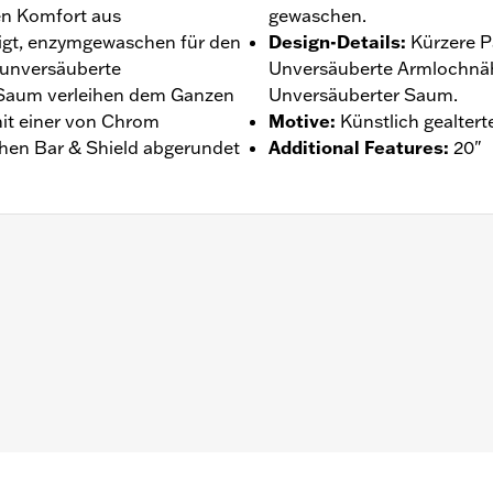
en Komfort aus
gewaschen.
tigt, enzymgewaschen für den
Design-Details
:
Kürzere P
 unversäuberte
Unversäuberte Armlochnäh
 Saum verleihen dem Ganzen
Unversäuberter Saum.
mit einer von Chrom
Motive
:
Künstlich gealter
schen Bar & Shield abgerundet
Additional Features
:
20"
ntie – Auf
www.h-d.com/warranty
findet man alle Details da