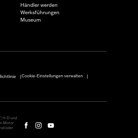
Händler werden
Werksführungen
Museum
Cookie-Einstellungen verwalten
ichtlinie
|
|
, H-D und
on Motor
nd/oder