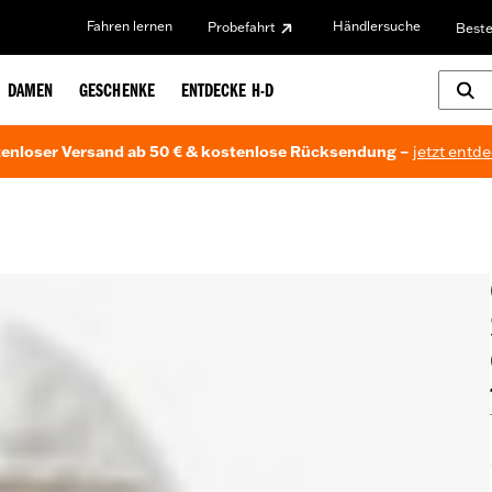
Fahren lernen
Händlersuche
Probefahrt
Beste
DAMEN
GESCHENKE
ENTDECKE H-D
enloser Versand ab 50 € & kostenlose Rücksendung –
jetzt entd