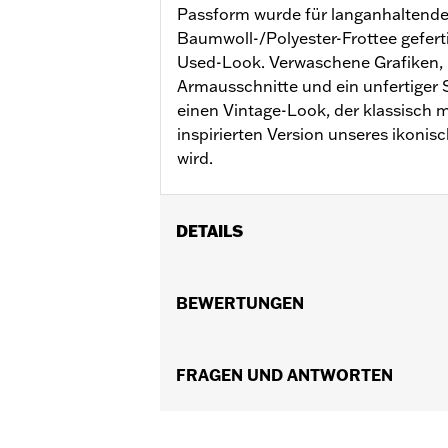
Passform wurde für langanhaltend
Baumwoll-/Polyester-Frottee gefer
Used-Look. Verwaschene Grafiken,
Armausschnitte und ein unfertiger
einen Vintage-Look, der klassisch 
inspirierten Version unseres ikoni
wird.
DETAILS
Geschlecht:
Damen
Funktionsmerkmale:
BEWERTUNGEN
Mit Kapuze
GARANTIE:
2 Jahre beschränkte Gara
Herkunft:
Importiert
FRAGEN UND ANTWORTEN