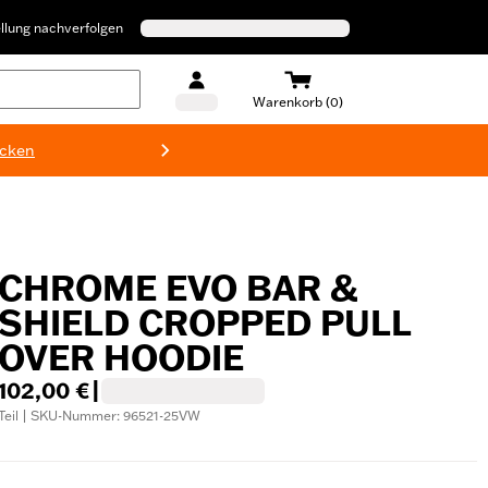
llung nachverfolgen
Warenkorb (0)
ecken
Harley-D
CHROME EVO BAR &
SHIELD CROPPED PULL
OVER HOODIE
102,00 €
|
Teil | SKU-Nummer: 96521-25VW