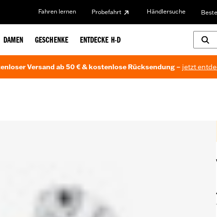
Fahren lernen
Händlersuche
Probefahrt
Beste
DAMEN
GESCHENKE
ENTDECKE H-D
enloser Versand ab 50 € & kostenlose Rücksendung –
jetzt entd