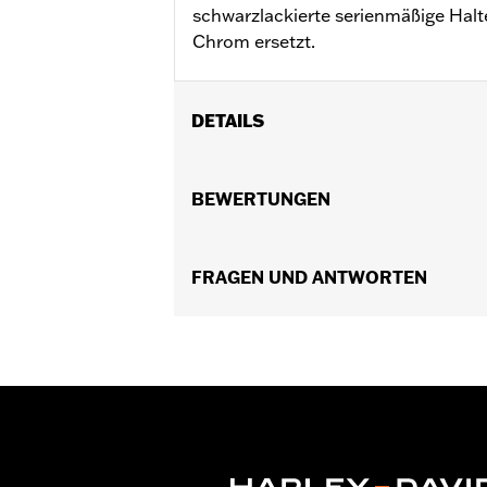
schwarzlackierte serienmäßige Hal
Chrom ersetzt.
DETAILS
Für Dyna® Modelle ’08–’17.
Installationsanleitung
BEWERTUNGEN
Position auf Motorrad:
Hinten
In Einheiten erhältlich:
Jeweils
In der Box:
FRAGEN UND ANTWORTEN
Nur Halterung