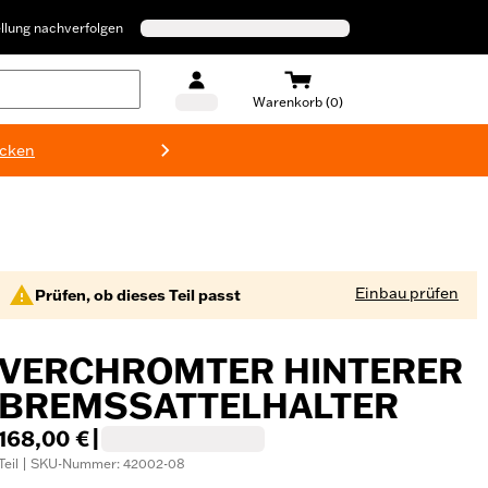
llung nachverfolgen
Warenkorb (0)
ecken
Harley-D
Einbau prüfen
Prüfen, ob dieses Teil passt
VERCHROMTER HINTERER
BREMSSATTELHALTER
168,00 €
|
Teil | SKU-Nummer: 42002-08