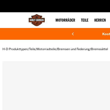
web accessibility
MOTORRÄDER
TEILE
HERREN
Kost
H-D Produkttypen
Teile
Motorradteile
Bremsen und Federung
Bremssättel
/
/
/
/