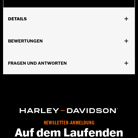
DETAILS
Geschlecht:
Herren
BEWERTUNGEN
Kollektion:
Genuine Motorclothes
Dimension Description:
Logo 9FIFTY® Cap kann hinten
passend eingestellt werden.
FRAGEN UND ANTWORTEN
NEWSLETTER-ANMELDUNG
Auf dem Laufenden