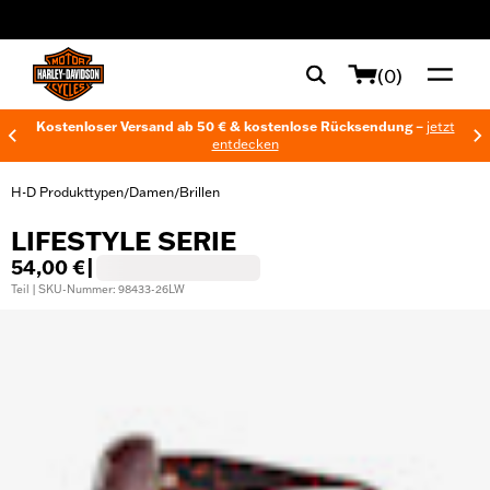
web accessibility
(0)
Kostenloser Versand ab 50 € & kostenlose Rücksendung –
jetzt
entdecken
H-D Produkttypen
Damen
Brillen
/
/
LIFESTYLE SERIE
54,00 €
|
Teil | SKU-Nummer: 98433-26LW