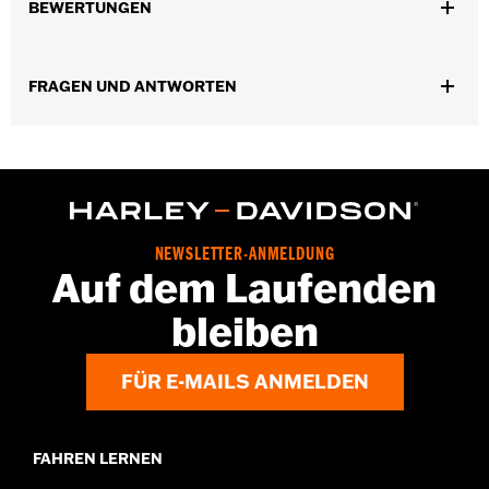
BEWERTUNGEN
GARANTIE:
2 Jahre beschränkte Garantie – Auf
www.h-
d.com/warranty
findet man alle Details
Herkunft:
Importiert
FRAGEN UND ANTWORTEN
Dimension Description:
Glasbreite: 65 / Stegbreite: 15 /
Bügellänge: 135
NEWSLETTER-ANMELDUNG
Auf dem Laufenden
bleiben
FÜR E-MAILS ANMELDEN
FAHREN LERNEN