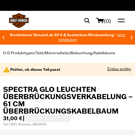
web accessibility
(0)
Kostenloser Versand ab 50 € & kostenlose Rücksendung –
jetzt
entdecken
H-D Produkttypen
Teile
Motorradteile
Beleuchtung
Kabelbäume
/
/
/
/
Einbau prüfen
Prüfen, ob dieses Teil passt
SPECTRA GLO LEUCHTEN
ÜBERBRÜCKUNGSVERKABELUNG –
61 CM
ÜBERBRÜCKUNGSKABELBAUM
31,00 €
|
Teil | SKU-Nummer: 69201530