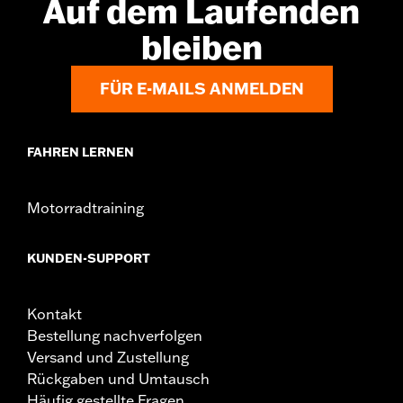
Auf dem Laufenden
Maßeinheit Materialbreite:
Zoll
bleiben
FÜR E-MAILS ANMELDEN
FAHREN LERNEN
Motorradtraining
KUNDEN-SUPPORT
Kontakt
Bestellung nachverfolgen
Versand und Zustellung
Rückgaben und Umtausch
Häufig gestellte Fragen