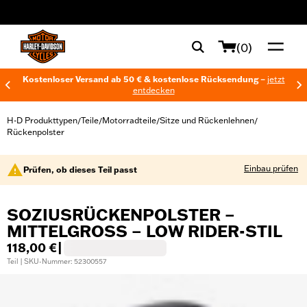
web accessibility
(0)
Kostenloser Versand ab 50 € & kostenlose Rücksendung –
jetzt
entdecken
H-D Produkttypen
Teile
Motorradteile
Sitze und Rückenlehnen
/
/
/
/
Rückenpolster
Einbau prüfen
Prüfen, ob dieses Teil passt
SOZIUSRÜCKENPOLSTER –
MITTELGROSS – LOW RIDER-STIL
118,00 €
|
Teil | SKU-Nummer: 52300557