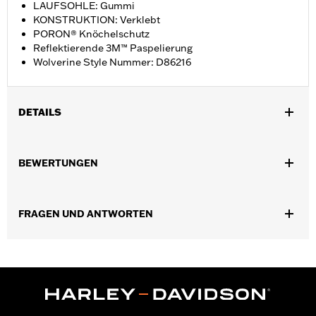
LAUFSOHLE: Gummi
KONSTRUKTION: Verklebt
PORON® Knöchelschutz
Reflektierende 3M™ Paspelierung
Wolverine Style Nummer: D86216
DETAILS
Geschlecht:
Damen
BEWERTUNGEN
GARANTIE:
Wolverine Worldwide Herstellergarantie – Alle
Details dazu auf
www.h-d.com/warranty
Herkunft:
Importiert
FRAGEN UND ANTWORTEN
Dimension Description:
SCHAFTHÖHE: 13,3 cm /
ABSATZHÖHE: 2,5 cm