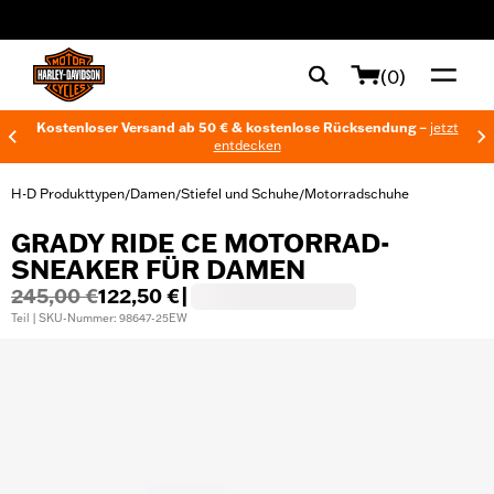
web accessibility
(0)
Kostenloser Versand ab 50 € & kostenlose Rücksendung –
jetzt
entdecken
H-D Produkttypen
Damen
Stiefel und Schuhe
Motorradschuhe
/
/
/
GRADY RIDE CE MOTORRAD-
SNEAKER FÜR DAMEN
245,00 €
122,50 €
|
Teil | SKU-Nummer: 98647-25EW