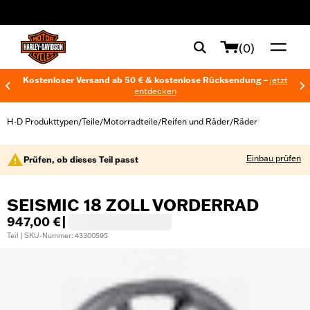
web accessibility
(0)
Kostenloser Versand ab 50 € & kostenlose Rücksendung –
jetzt
entdecken
H-D Produkttypen
Teile
Motorradteile
Reifen und Räder
Räder
/
/
/
/
Einbau prüfen
Prüfen, ob dieses Teil passt
SEISMIC 18 ZOLL VORDERRAD
947,00 €
|
Teil | SKU-Nummer: 43300595