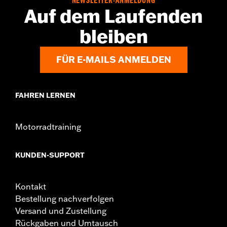
NEWSLETTER-ANMELDUNG
NOTIZEN:
Erfordert den separaten Erwerb eines
Auf dem Laufenden
modellspezifischen Rad-Einbausatzes, eines
Schrauben-Satzes für Ritzel sowie von
bleiben
Bremsscheiben-Befestigungsteilen. Weitere
Einzelheiten siehe Montageanleitung. Der Einbau
erfordert möglicherweise einen modellspezifischen
FÜR E-MAILS ANMELDEN
Reifen in der Radgröße.
FAHREN LERNEN
Motorradtraining
KUNDEN-SUPPORT
Kontakt
Bestellung nachverfolgen
Versand und Zustellung
Rückgaben und Umtausch