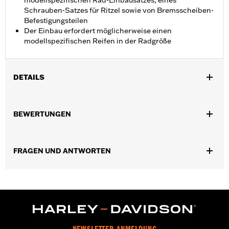
modellspezifischen Rad-Einbausatzes, eines
Schrauben-Satzes für Ritzel sowie von Bremsscheiben-
Befestigungsteilen
Der Einbau erfordert möglicherweise einen
modellspezifischen Reifen in der Radgröße
DETAILS
Für FLFB und FLFBS Modelle ab ’18 mit ABS. Nicht kompatibel
mit Modellen mit TPMS.
BEWERTUNGEN
Installationsanleitung
Position auf Motorrad:
Vorn
Separat erhältlich:
Radeinbaukit, Befestigungsteile für Ritzel
FRAGEN UND ANTWORTEN
und Bremsscheibe
In Einheiten erhältlich:
Jeweils
Material:
Aluminiumguss
In der Box:
Rad und Installationsanleitung
Felgendimension:
18
Maßeinheit Felgendimension:
Zoll