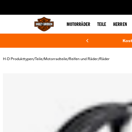
web accessibility
MOTORRÄDER
TEILE
HERREN
Kost
H-D Produkttypen
Teile
Motorradteile
Reifen und Räder
Räder
/
/
/
/