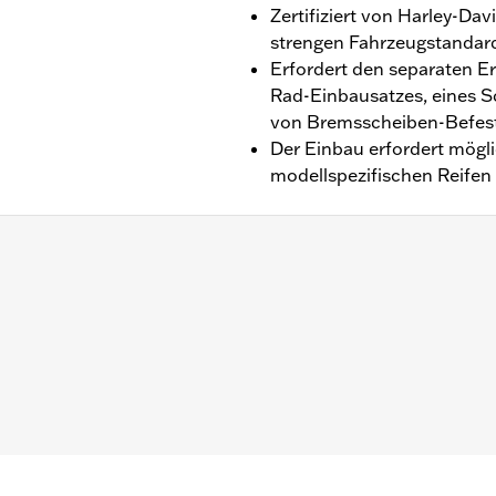
Zertifiziert von Harley-Dav
strengen Fahrzeugstandards
Erfordert den separaten E
Rad-Einbausatzes, eines S
von Bremsscheiben-Befest
Der Einbau erfordert mögl
modellspezifischen Reifen
delle ab ’18 mit ABS. Nicht kompatibel mit Modellen mit
festigungsteile für Ritzel und Bremsscheibe
itung