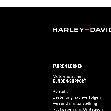
Maßeinheit Felgendimension:
Zoll
NOTIZEN:
Erfordert den separaten Er
Bremsscheiben-Befestigungs
einen modellspezifischen Re
FAHREN LERNEN
Motorradtraining
KUNDEN-SUPPORT
Kontakt
Bestellung nachverfolgen
Versand und Zustellung
Rückgaben und Umtausch