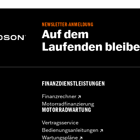
werb eines modellspezifischen Rad-Einbausatzes, eines Sch
teilen. Weitere Einzelheiten siehe Montageanleitung. Der 
NEWSLETTER-ANMELDUNG
ifen in der Radgröße.
Auf dem
Laufenden bleib
FINANZDIENSTLEISTUNGEN
Finanzrechner
Motorradfinanzierung
MOTORRADWARTUNG
Vertragsservice
Bedienungsanleitungen
Wartungspläne