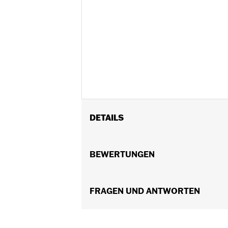
DETAILS
Für FXBR, FXBRS, FLFB und FLFBS Mo
Installationsanleitung
BEWERTUNGEN
Position auf Motorrad:
Hinten
Separat erhältlich:
Radeinbaukit, Be
In Einheiten erhältlich:
FRAGEN UND ANTWORTEN
Jeweils
Material:
Aluminiumguss
In der Box:
Rad und Installationsanle
Felgendimension:
18