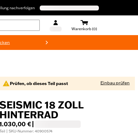
llung nachverfolgen
Warenkorb (0)
ecken
Harley-D
Einbau prüfen
Prüfen, ob dieses Teil passt
SEISMIC 18 ZOLL
HINTERRAD
1.030,00 €
|
Teil | SKU-Nummer: 40900574