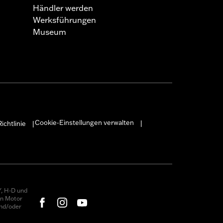
Händler werden
Werksführungen
Museum
Cookie-Einstellungen verwalten
ichtlinie
|
|
, H-D und
on Motor
nd/oder