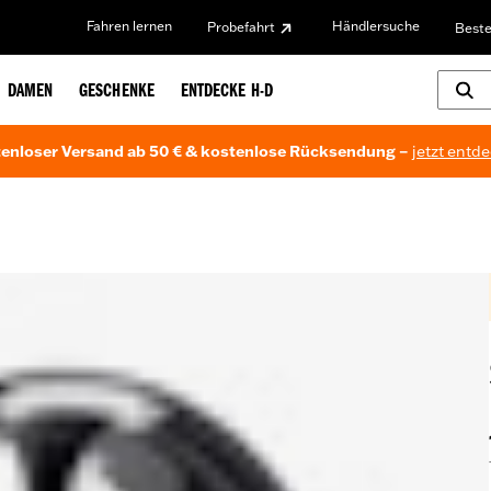
Fahren lernen
Händlersuche
Probefahrt
Beste
DAMEN
GESCHENKE
ENTDECKE H-D
enloser Versand ab 50 € & kostenlose Rücksendung –
jetzt entd