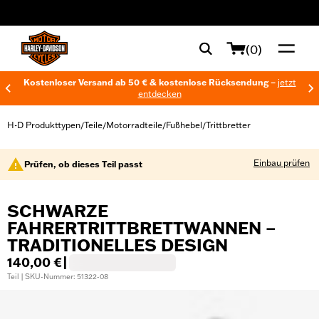
web accessibility
(0)
Kostenloser Versand ab 50 € & kostenlose Rücksendung –
jetzt
entdecken
H-D Produkttypen
Teile
Motorradteile
Fußhebel
Trittbretter
/
/
/
/
Einbau prüfen
Prüfen, ob dieses Teil passt
SCHWARZE
FAHRERTRITTBRETTWANNEN –
TRADITIONELLES DESIGN
140,00 €
|
Teil | SKU-Nummer: 51322-08