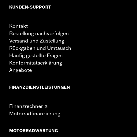
Lederschutzmittel
KUNDEN-SUPPORT
NOTIZEN:
Manche Harley-Davidson® Gepäcksysteme sind aus
Leder gefertigt. Feinleder oder andere natürliche
Materialien WERDEN mit der Zeit einen „Charakter”,
Kontakt
z. B. durch Falten oder Abnutzung, bekommen. Das ist
Bestellung nachverfolgen
normal. Eine feine, gealterte Patina und
Versand und Zustellung
charakteristische Falten sind ein Zeichen für die
extrem hohe Qualität der Materialien, die für die
Rückgaben und Umtausch
Herstellung Deines Gepäcksystems verwendet
Häufig gestellte Fragen
wurden. Das Auftreten von Schrammen oder Flecken
Konformitätserklärung
auf dem Leder ist das Ergebnis der Verwendung
Angebote
natürlicher Lederpaneele und sollte nicht als
Unvollkommenheit betrachtet werden. Verwende das
Harley-Davidson® Lederschutzmittel P/N 93600034,
FINANZDIENSTLEISTUNGEN
um Deine Investition zu schützen.
Finanzrechner
Motorradfinanzierung
MOTORRADWARTUNG