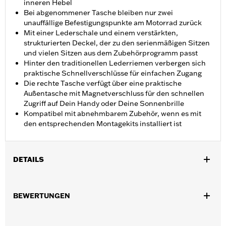
inneren Hebel
Bei abgenommener Tasche bleiben nur zwei
unauffällige Befestigungspunkte am Motorrad zurück
Mit einer Lederschale und einem verstärkten,
strukturierten Deckel, der zu den serienmäßigen Sitzen
und vielen Sitzen aus dem Zubehörprogramm passt
Hinter den traditionellen Lederriemen verbergen sich
praktische Schnellverschlüsse für einfachen Zugang
Die rechte Tasche verfügt über eine praktische
Außentasche mit Magnetverschluss für den schnellen
Zugriff auf Dein Handy oder Deine Sonnenbrille
Kompatibel mit abnehmbarem Zubehör, wenn es mit
den entsprechenden Montagekits installiert ist
DETAILS
Für FLS und FLSS ’11–’17 sowie FXS Modelle ’11–’13. Modelle mit
originaler seitlicher Kennzeichenhalterung erfordern das
BEWERTUNGEN
separat erhältliche Nummernschildverlegungs-Kit P/N
67900127A. Der Einbau erfordert das separat erhältliche
Blinkerverlegungs-Kit P/N 67800065 und das passende