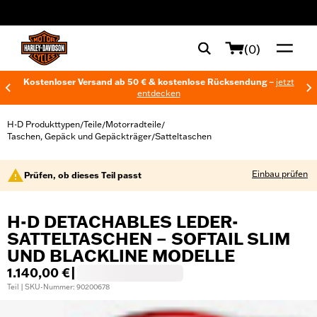
web accessibility
(0)
Kostenloser Versand ab 50 € & kostenlose Rücksendung –
jetzt
entdecken
H-D Produkttypen
Teile
Motorradteile
/
/
/
Taschen, Gepäck und Gepäckträger
Satteltaschen
/
Einbau prüfen
Prüfen, ob dieses Teil passt
H-D DETACHABLES LEDER-
SATTELTASCHEN – SOFTAIL SLIM
UND BLACKLINE MODELLE
1.140,00 €
|
Teil | SKU-Nummer: 90200678