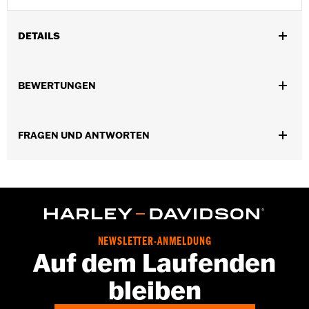
DETAILS
Universell einsetzbar.
Installationsanleitung
BEWERTUNGEN
Wasserabweisend:
Nein
Separat erhältlich:
Conchos
In Einheiten erhältlich:
Jeweils
FRAGEN UND ANTWORTEN
Material:
Leder
In der Box:
1 Rosette und Schnürriemen aus Leder
NEWSLETTER-ANMELDUNG
Auf dem Laufenden
bleiben