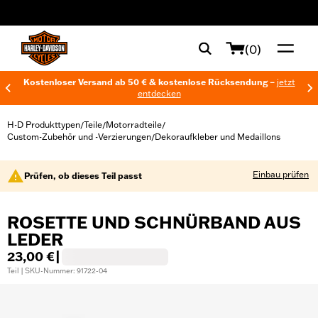
web accessibility
(0)
Kostenloser Versand ab 50 € & kostenlose Rücksendung –
jetzt
entdecken
H-D Produkttypen
Teile
Motorradteile
/
/
/
Custom-Zubehör und -Verzierungen
Dekoraufkleber und Medaillons
/
Einbau prüfen
Prüfen, ob dieses Teil passt
ROSETTE UND SCHNÜRBAND AUS
LEDER
23,00 €
|
Teil | SKU-Nummer: 91722-04