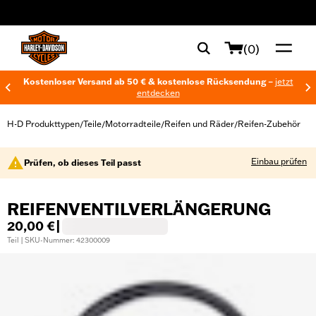
web accessibility
(0)
Kostenloser Versand ab 50 € & kostenlose Rücksendung –
jetzt
entdecken
H-D Produkttypen
Teile
Motorradteile
Reifen und Räder
Reifen-Zubehör
/
/
/
/
Einbau prüfen
Prüfen, ob dieses Teil passt
REIFENVENTILVERLÄNGERUNG
20,00 €
|
Teil | SKU-Nummer: 42300009