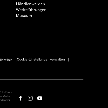
Händler werden
Werksführungen
Museum
Cookie-Einstellungen verwalten
ichtlinie
|
|
, H-D und
on Motor
nd/oder