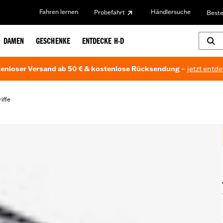
Fahren lernen
Händlersuche
Probefahrt
Beste
DAMEN
GESCHENKE
ENTDECKE H-D
enloser Versand ab 50 € & kostenlose Rücksendung –
jetzt entd
iffe