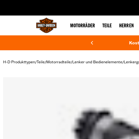
web accessibility
MOTORRÄDER
TEILE
HERREN
Kost
H-D Produkttypen
Teile
Motorradteile
Lenker und Bedienelemente
Lenkergr
/
/
/
/