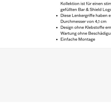
Kollektion ist für einen s
gefüllten Bar & Shield Lo
Diese Lenkergriffe haben 
Durchmesser von 4,1 cm
Design ohne Klebstoffe erm
Wartung ohne Beschädigu
Einfache Montage
’13, Dyna ’96–’17 (außer FXDLS), Softail ’95–’15 (außer F
96–’07.
oll
iff