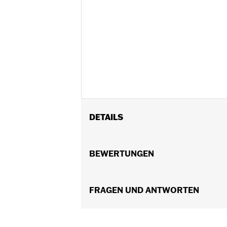
DETAILS
Für VRSC ’02–’17, XL ab ’96, XR ’08–
FLSTSE ’11–’12) und Touring Modelle ’
BEWERTUNGEN
Installationsanleitung
Kollektion:
Burst
Durchmesser:
FRAGEN UND ANTWORTEN
1.6
Maßeinheit Materialdurchmesser:
Z
In Einheiten erhältlich:
Paar
In der Box:
Rechter und linker Handgr