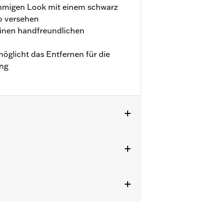
timmigen Look mit einem schwarz
go versehen
einen handfreundlichen
öglicht das Entfernen für die
ng
LSTNSE, FLSTSE und FXSBSE sowie