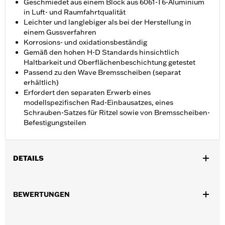
Geschmiedet aus einem Block aus 6061-T6-Aluminium
in Luft- und Raumfahrtqualität
Leichter und langlebiger als bei der Herstellung in
einem Gussverfahren
Korrosions- und oxidationsbeständig
Gemäß den hohen H-D Standards hinsichtlich
Haltbarkeit und Oberflächenbeschichtung getestet
Passend zu den Wave Bremsscheiben (separat
erhältlich)
Erfordert den separaten Erwerb eines
modellspezifischen Rad-Einbausatzes, eines
Schrauben-Satzes für Ritzel sowie von Bremsscheiben-
Befestigungsteilen
DETAILS
Geeignet für FLHXSE und FLTRXSE ab ’23, FLHX, FLTRX und
FLXTRXSTSE ab ’24, FLHXU ab ’25 sowie FLHXL, FLHXLSE und
BEWERTUNGEN
FLTRXL Modelle ab ’26.
Installationsanleitung