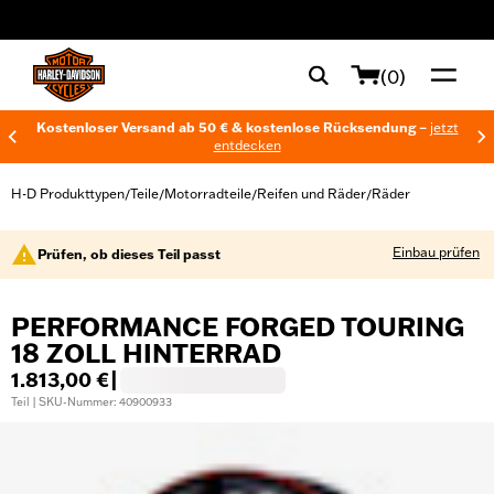
web accessibility
(0)
Kostenloser Versand ab 50 € & kostenlose Rücksendung –
jetzt
entdecken
H-D Produkttypen
Teile
Motorradteile
Reifen und Räder
Räder
/
/
/
/
Einbau prüfen
Prüfen, ob dieses Teil passt
PERFORMANCE FORGED TOURING
18 ZOLL HINTERRAD
1.813,00 €
|
Teil | SKU-Nummer: 40900933