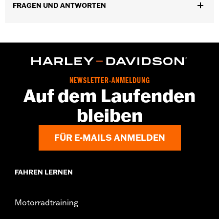
Felgendimension:
18
FRAGEN UND ANTWORTEN
NOTIZEN:
Erfordert den separaten Erwerb eines
modellspezifischen Rad-Einbausatzes, eines
Schrauben-Satzes für Ritzel sowie von
Bremsscheiben-Befestigungsteilen. Weitere
Einzelheiten siehe Montageanleitung. Der Einbau
erfordert möglicherweise einen modellspezifischen
Reifen in der Radgröße.
NEWSLETTER-ANMELDUNG
Auf dem Laufenden
bleiben
FÜR E-MAILS ANMELDEN
FAHREN LERNEN
Motorradtraining