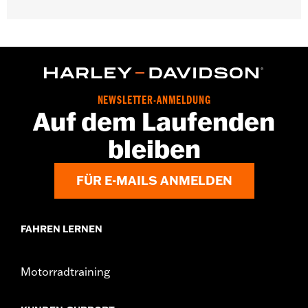
reach of children. Ingestion can lead to death or
serious injury. Choking, chemical burns and
perforation of soft tissue may result. Severe burns
can occur within 2 hours of ingestion or placement
in any part of the body. Seek medical attention
immediately.
NEWSLETTER-ANMELDUNG
Auf dem Laufenden
bleiben
FÜR E-MAILS ANMELDEN
FAHREN LERNEN
Motorradtraining