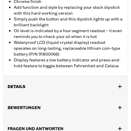
Chrome finish
Add function and style by replacing your stock dipstick
with this hard working version
Simply push the button and this dipstick lights up with a
brilliant backlight
Oil level is indicated by a four-segment readout – it even
reminds you to check your oil when it is hot
Waterproof LCD (liquid crystal display) readout
operates on long-lasting, replaceable lithium coin-type
battery (P/N 91800066)
Display features a low battery indicator and press-and-
hold feature to toggle between Fahrenheit and Celsius
DETAILS
Geeignet für Touring Modelle ab ’17 (außer FLTRXRREE ab ’25).
Nicht für Trike Modelle.
BEWERTUNGEN
Installationsanleitung
Wasserdicht:
Ja
WARNUNG:
Contains button or coin cell battery. Keep out of
FRAGEN UND ANTWORTEN