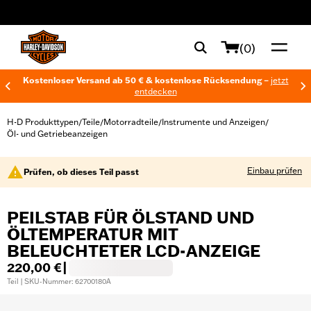
web accessibility
(0)
Kostenloser Versand ab 50 € & kostenlose Rücksendung –
jetzt
entdecken
H-D Produkttypen
Teile
Motorradteile
Instrumente und Anzeigen
/
/
/
/
Öl- und Getriebeanzeigen
Einbau prüfen
Prüfen, ob dieses Teil passt
PEILSTAB FÜR ÖLSTAND UND
ÖLTEMPERATUR MIT
BELEUCHTETER LCD-ANZEIGE
220,00 €
|
Teil | SKU-Nummer: 62700180A