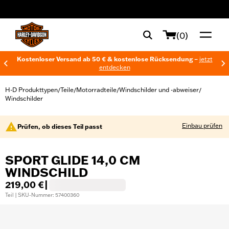
web accessibility
(0)
Kostenloser Versand ab 50 € & kostenlose Rücksendung –
jetzt
entdecken
H-D Produkttypen
Teile
Motorradteile
Windschilder und -abweiser
/
/
/
/
Windschilder
Einbau prüfen
Prüfen, ob dieses Teil passt
SPORT GLIDE 14,0 CM
WINDSCHILD
219,00 €
|
Teil | SKU-Nummer: 57400360