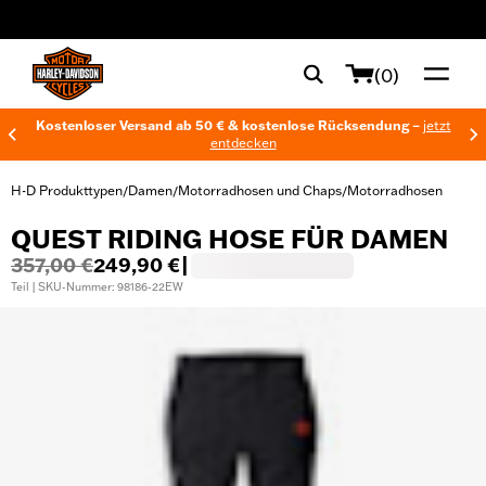
web accessibility
(0)
Kostenloser Versand ab 50 € & kostenlose Rücksendung –
jetzt
entdecken
H-D Produkttypen
Damen
Motorradhosen und Chaps
Motorradhosen
/
/
/
QUEST RIDING HOSE FÜR DAMEN
357,00 €
249,90 €
|
Teil | SKU-Nummer: 98186-22EW