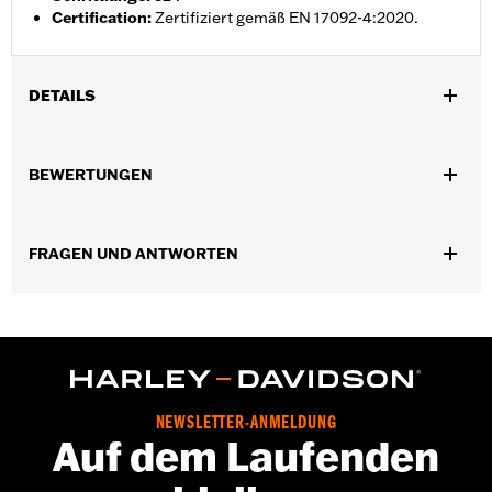
Certification
:
Zertifiziert gemäß EN 17092-4:2020.
DETAILS
Geschlecht:
Damen
,
,
BEWERTUNGEN
Funktionsmerkmale:
BelÃ¼ftet
Wasserdicht
Versiegelte
,
,
,
NÃ¤hte
Einstellbare Taille
VerstÃ¤rktes Knie
VerstÃ¤rkte
,
,
,
SitzflÃ¤che
ReiÃŸverschlusstaschen
Hitzeschutzschilde
,
,
FRAGEN UND ANTWORTEN
Einstellbare Laschen
Reflektierend
Mit Protektoren
GARANTIE:
2 Jahre beschränkte Garantie – Alle Details dazu auf
www.h-d.com/warranty
Herkunft:
Importiert
NEWSLETTER-ANMELDUNG
Auf dem Laufenden