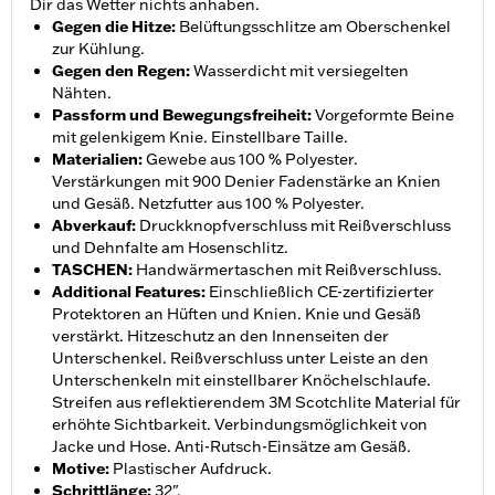
Dir das Wetter nichts anhaben.
Gegen die Hitze
:
Belüftungsschlitze am Oberschenkel
zur Kühlung.
Gegen den Regen
:
Wasserdicht mit versiegelten
Nähten.
Passform und Bewegungsfreiheit
:
Vorgeformte Beine
mit gelenkigem Knie. Einstellbare Taille.
Materialien
:
Gewebe aus 100 % Polyester.
Verstärkungen mit 900 Denier Fadenstärke an Knien
und Gesäß. Netzfutter aus 100 % Polyester.
Abverkauf
:
Druckknopfverschluss mit Reißverschluss
und Dehnfalte am Hosenschlitz.
TASCHEN
:
Handwärmertaschen mit Reißverschluss.
Additional Features
:
Einschließlich CE-zertifizierter
Protektoren an Hüften und Knien. Knie und Gesäß
verstärkt. Hitzeschutz an den Innenseiten der
Unterschenkel. Reißverschluss unter Leiste an den
Unterschenkeln mit einstellbarer Knöchelschlaufe.
Streifen aus reflektierendem 3M Scotchlite Material für
erhöhte Sichtbarkeit. Verbindungsmöglichkeit von
Jacke und Hose. Anti-Rutsch-Einsätze am Gesäß.
Motive
:
Plastischer Aufdruck.
Schrittlänge
:
32".