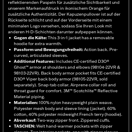
reflektierenden Paspeln für zusätzliche Sichtbarkeit und
unserem Markenaufdruck in ikonischem Orange für
zusätzliche Authentizität. Der Kapuzenpullover ist auf der
Rückseite schlicht und auf der Vorderseite mit einem
minimalen Logo versehen, sodass Sie Ihren Look mit
anderen H-D-Schichten darunter aufpeppen können.
Gegen die Kälte
:
This 3-in-1 jacket has a removable
hoodie for extra warmth.
Passform und Bewegungsfreiheit
:
Action back. Pre-
curved, articulated sleeves.
Additional Features
:
Includes CE-certified D3O®
Ghost™ armor at shoulders and elbows (98104-22VR &
98103-22VR). Back body armor pocket fits CE-certified
D3O® Viper back body armor (98105-22VR, sold
separately). Snap-tab collar. Airprene collar roll and
throat guard for comfort. 3M™ Scotchlite™ Reflective
Material piping.
Materialien
:
100% nylon heavyweight plain weave.
Polyester mesh body and sleeve lining (jacket). 60%
cotton, 40% polyester midweight French terry (hoodie).
Abverkauf
:
Two-way zipper front. Zippered cuffs.
TASCHEN
:
Welt hand-warmer pockets with zipper