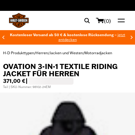
web accessibility
(0)
Kostenloser Versand ab 50 € & kostenlose Rücksendung –
jetzt
entdecken
H-D Produkttypen
Herren
Jacken und Westen
Motorradjacken
/
/
/
OVATION 3-IN-1 TEXTILE RIDING
JACKET FÜR HERREN
371,00 €
|
Teil | SKU-Nummer: 98102-24EM