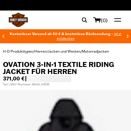
web accessibility
(0)
Kostenloser Versand ab 50 € & kostenlose Rücksendung –
jetzt
entdecken
H-D Produkttypen
Herren
Jacken und Westen
Motorradjacken
/
/
/
OVATION 3-IN-1 TEXTILE RIDING
JACKET FÜR HERREN
371,00 €
|
Teil | SKU-Nummer: 98102-24EM