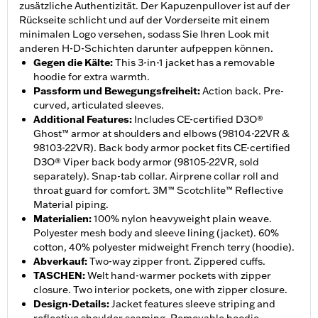
zusätzliche Authentizität. Der Kapuzenpullover ist auf der
Rückseite schlicht und auf der Vorderseite mit einem
minimalen Logo versehen, sodass Sie Ihren Look mit
anderen H-D-Schichten darunter aufpeppen können.
Gegen die Kälte
:
This 3-in-1 jacket has a removable
hoodie for extra warmth.
Passform und Bewegungsfreiheit
:
Action back. Pre-
curved, articulated sleeves.
Additional Features
:
Includes CE-certified D3O®
Ghost™ armor at shoulders and elbows (98104-22VR &
98103-22VR). Back body armor pocket fits CE-certified
D3O® Viper back body armor (98105-22VR, sold
separately). Snap-tab collar. Airprene collar roll and
throat guard for comfort. 3M™ Scotchlite™ Reflective
Material piping.
Materialien
:
100% nylon heavyweight plain weave.
Polyester mesh body and sleeve lining (jacket). 60%
cotton, 40% polyester midweight French terry (hoodie).
Abverkauf
:
Two-way zipper front. Zippered cuffs.
TASCHEN
:
Welt hand-warmer pockets with zipper
closure. Two interior pockets, one with zipper closure.
Design-Details
:
Jacket features sleeve striping and