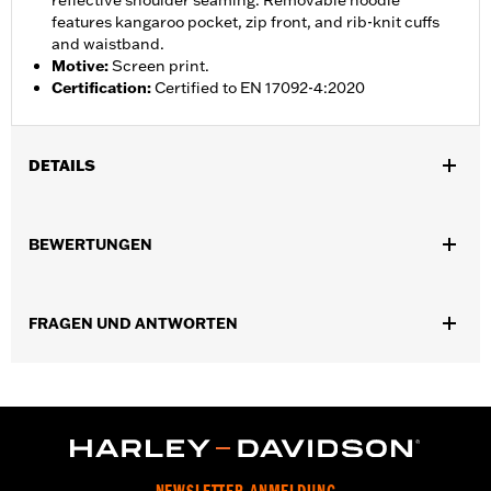
reflective shoulder seaming. Removable hoodie
features kangaroo pocket, zip front, and rib-knit cuffs
and waistband.
Motive
:
Screen print.
Certification
:
Certified to EN 17092-4:2020
DETAILS
Geschlecht:
Herren
,
,
BEWERTUNGEN
Funktionsmerkmale:
Mit Kapuze
Wasserdicht
Versiegelte
,
,
NÃ¤hte
Action BackÂ â€“ Basic
Zwei-Wege-
,
,
,
FrontreiÃŸverschluss
Taschen
Mit Protektoren
,
FRAGEN UND ANTWORTEN
Protektorentaschen
Reflektierend
GARANTIE:
2 year limited warranty – Go to
www.h-
d.com/warranty
for full details
Jacket Style:
3-in-1
Herkunft:
Imported