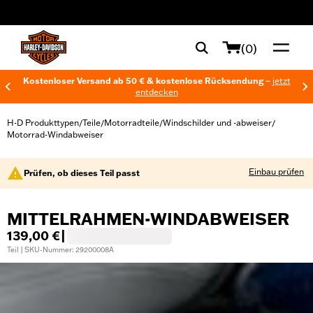
web accessibility
(0)
Kostenloser Versand ab 50 € & kostenlose Rücksendung –
jetzt
entdecken
H-D Produkttypen
Teile
Motorradteile
Windschilder und -abweiser
/
/
/
/
Motorrad-Windabweiser
Einbau prüfen
Prüfen, ob dieses Teil passt
MITTELRAHMEN-WINDABWEISER
139,00 €
|
Teil | SKU-Nummer: 29200008A