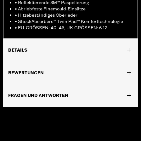
• Reflektierende 3M™ Paspelierung
• Abriebfeste Finemould-Einsätze
• Hitzebeständiges Oberleder
• ShockAbsorbers™ Twin Pad™ Komforttechnologie
• EU-GRÖSSEN: 40–46, UK-GRÖSSEN: 6-12
DETAILS
Geschlecht:
Herren
BEWERTUNGEN
GARANTIE:
Wolverine Worldwide Herstellergarantie – Alle
Details dazu auf
www.h-d.com/warranty
Herkunft:
Importiert
FRAGEN UND ANTWORTEN
Dimension Description:
SCHAFTHÖHE: 15,2 cm /
ABSATZHÖHE: 3,8 cm