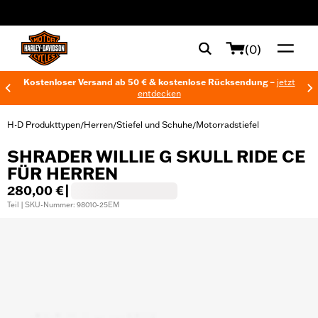
web accessibility
(0)
Kostenloser Versand ab 50 € & kostenlose Rücksendung –
jetzt
entdecken
H-D Produkttypen
Herren
Stiefel und Schuhe
Motorradstiefel
/
/
/
SHRADER WILLIE G SKULL RIDE CE
FÜR HERREN
280,00 €
|
Teil | SKU-Nummer: 98010-25EM