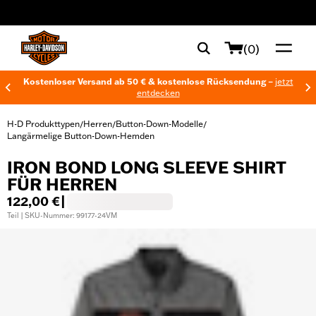
web accessibility
(0)
Kostenloser Versand ab 50 € & kostenlose Rücksendung –
jetzt
entdecken
H-D Produkttypen
Herren
Button-Down-Modelle
/
/
/
Langärmelige Button-Down-Hemden
IRON BOND LONG SLEEVE SHIRT
FÜR HERREN
122,00 €
|
Teil | SKU-Nummer: 99177-24VM