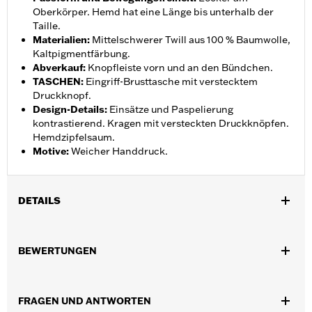
Oberkörper. Hemd hat eine Länge bis unterhalb der
Taille.
Materialien
:
Mittelschwerer Twill aus 100 % Baumwolle,
Kaltpigmentfärbung.
Abverkauf
:
Knopfleiste vorn und an den Bündchen.
TASCHEN
:
Eingriff-Brusttasche mit verstecktem
Druckknopf.
Design-Details
:
Einsätze und Paspelierung
kontrastierend. Kragen mit versteckten Druckknöpfen.
Hemdzipfelsaum.
Motive
:
Weicher Handdruck.
DETAILS
Geschlecht:
Herren
,
BEWERTUNGEN
Funktionsmerkmale:
Knopfleiste vorn
Taschen
GARANTIE:
2 Jahre beschränkte Garantie – Auf
www.h-
d.com/warranty
findet man alle Details dazu
FRAGEN UND ANTWORTEN
Herkunft:
Importiert