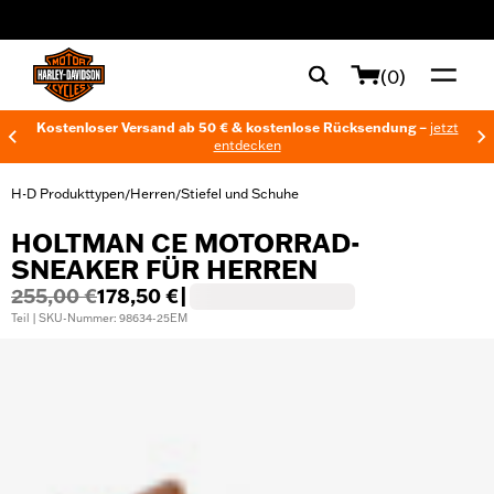
web accessibility
(0)
Kostenloser Versand ab 50 € & kostenlose Rücksendung –
jetzt
entdecken
H-D Produkttypen
Herren
Stiefel und Schuhe
/
/
HOLTMAN CE MOTORRAD-
SNEAKER FÜR HERREN
255,00 €
178,50 €
|
Teil | SKU-Nummer: 98634-25EM