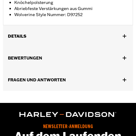
Knöchelpolsterung
Abriebfeste Verstärkungen aus Gummi
Wolverine Style Nummer: D97252
DETAILS
Geschlecht:
Herren
BEWERTUNGEN
GARANTIE:
Wolverine Worldwide Herstellergarantie – Alle
Details dazu auf
www.h-d.com/warranty
Herkunft:
Importiert
FRAGEN UND ANTWORTEN
Dimension Description:
SCHAFTHÖHE: 15,2 CM /
ABSATZHÖHE: 2,5 cm
NEWSLETTER-ANMELDUNG
Auf dem Laufenden