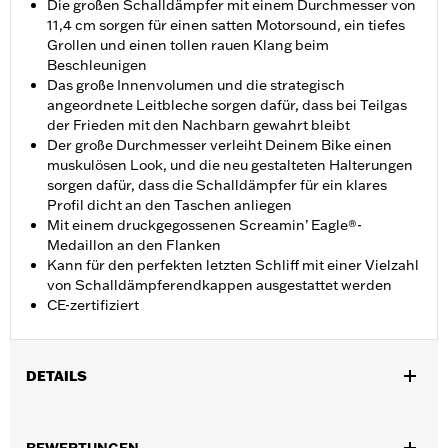
Die großen Schalldämpfer mit einem Durchmesser von
11,4 cm sorgen für einen satten Motorsound, ein tiefes
Grollen und einen tollen rauen Klang beim
Beschleunigen
Das große Innenvolumen und die strategisch
angeordnete Leitbleche sorgen dafür, dass bei Teilgas
der Frieden mit den Nachbarn gewahrt bleibt
Der große Durchmesser verleiht Deinem Bike einen
muskulösen Look, und die neu gestalteten Halterungen
sorgen dafür, dass die Schalldämpfer für ein klares
Profil dicht an den Taschen anliegen
Mit einem druckgegossenen Screamin’ Eagle®-
Medaillon an den Flanken
Kann für den perfekten letzten Schliff mit einer Vielzahl
von Schalldämpferendkappen ausgestattet werden
CE-zertifiziert
DETAILS
Für Touring Modelle ’17-’20. Nicht für Trike Modelle. Für
internationale Märkte, die ECE-zertifizierte Schalldämpfer