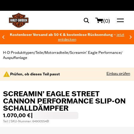
web accessibility
(0)
Kostenloser Versand ab 50 € & kostenlose Rücksendung –
jetzt
entdecken
H-D Produkttypen
Teile
Motorradteile
Screamin’ Eagle Performance
/
/
/
/
Auspuffanlage
Einbau prüfen
Prüfen, ob dieses Teil passt
SCREAMIN’ EAGLE STREET
CANNON PERFORMANCE SLIP-ON
SCHALLDÄMPFER
1.070,00 €
|
Teil | SKU-Nummer: 64900554B