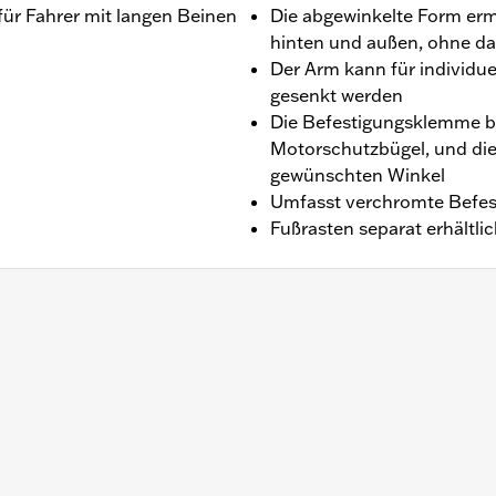
 für Fahrer mit langen Beinen
Die abgewinkelte Form erm
hinten und außen, ohne da
Der Arm kann für individu
gesenkt werden
Die Befestigungsklemme be
Motorschutzbügel, und die 
gewünschten Winkel
Umfasst verchromte Befest
Fußrasten separat erhältli
ür Touring Modelle zwischen ’14–’23 mit Chopped Motors
odelle ab ’24 (außer FLTRK, FLHTK und FLI ’24, FLTRXSTSE