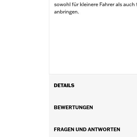
sowohl für kleinere Fahrer als auch
anbringen.
DETAILS
Für 32 mm Motorschutzbügel. Nicht f
FLHXSE ’23). Geeignet für Touring M
BEWERTUNGEN
Installationsanleitung
Einstellbar:
Ja
Separat erhältlich:
FRAGEN UND ANTWORTEN
Fußrasten
In Einheiten erhältlich:
Jeweils