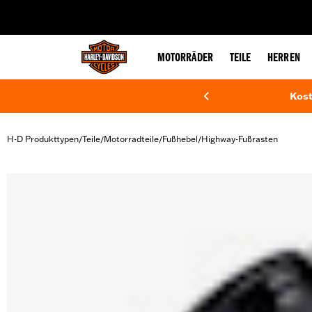
web accessibility
MOTORRÄDER
TEILE
HERREN
Kost
H-D Produkttypen
Teile
Motorradteile
Fußhebel
Highway-Fußrasten
/
/
/
/