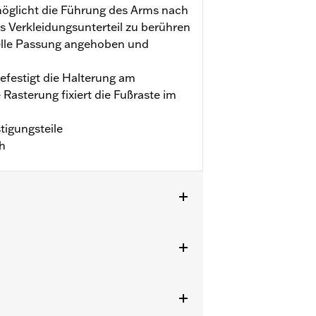
öglicht die Führung des Arms nach
s Verkleidungsunterteil zu berühren
elle Passung angehoben und
festigt die Halterung am
Rasterung fixiert die Fußraste im
igungsteile
ch
chutzbügeln (außer FLTRXSE und
 ab ’24 und FLTRXRRSE ab ’25).