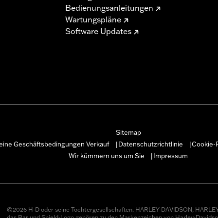
Bedienungsanleitungen
Wartungspläne
Software Updates
Sitemap
eine Geschäftsbedingungen Verkauf
Datenschutzrichtlinie
Cookie-R
|
|
Wir kümmern uns um Sie
Impressum
|
©2026 H-D oder seine Tochtergesellschaften. HARLEY-DAVIDSON, HARLEY
das Bar und Shield-Logo gehören zu den Markenzeichen von Harley-Davids