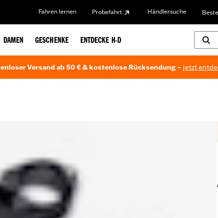
Fahren lernen
Händlersuche
Probefahrt
Beste
DAMEN
GESCHENKE
ENTDECKE H-D
enloser Versand ab 50 € & kostenlose Rücksendung –
jetzt entd