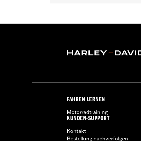
In der Box:
Linke und rechte Halteru
WARNUNG:
Highway Fußrasten nicht
Verletzungen führen.
FAHREN LERNEN
Motorradtraining
KUNDEN-SUPPORT
Kontakt
Bestellung nachverfolgen