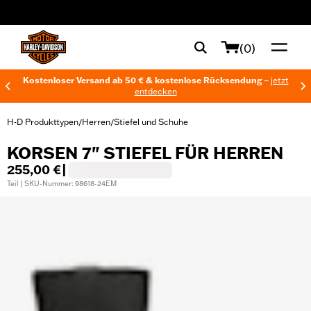
web accessibility
(0)
Kostenloser Versand ab 50 € & kostenlose Rücksendung –
jetzt
entdecken
H-D Produkttypen
Herren
Stiefel und Schuhe
/
/
KORSEN 7" STIEFEL FÜR HERREN
255,00 €
|
Teil | SKU-Nummer: 98618-24EM