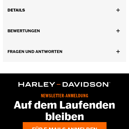
DETAILS
Geschlecht:
Herren
BEWERTUNGEN
Funktionsmerkmale:
Verklebte AusfÃ¼hrung
GARANTIE:
Wolverine Worldwide Herstellergarantie – Alle
Details dazu auf
www.h-d.com/warranty
FRAGEN UND ANTWORTEN
Herkunft:
Importiert
Dimension Description:
SCHAFTHÖHE: 19,1 cm /
ABSATZHÖHE: 3,8 cm
NEWSLETTER-ANMELDUNG
Auf dem Laufenden
bleiben